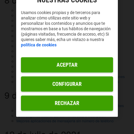
NUESTRAS COOKIES
¿Qué significa 1080p?
Usamos cookies propias y de terceros para
¿Qué significa 2.5D?
analizar cómo utilizas este sitio web y
¿Qué significa 2D?
personalizar los contenidos y anuncios que te
¿Qué significa 3D?
mostramos en base a tus hábitos de navegación
¿Qué significa 4X?
(páginas visitadas, frecuencia de acceso, etc) Si
¿Qué significa 720p?
quieres saber más, echa un vistazo a nuestra
¿Qué significa Abandonware?
política de cookies
¿Qué significa Acceso anticipado?
¿Qué significa Acción?
¿Qué significa Ace?
¿Qué significa Acelerómetro?
ACEPTAR
¿Qué significa Achiever?
¿Qué significa Activo?
Cómo crear un punto de acceso wifi y navegar sin preocupaciones
Cardano: todo lo que necesitas saber sobre esta criptomoneda
CONFIGURAR
9 de julio de 2021
RECHAZAR
Cómo saber quién me llama en número oculto: Todo lo que debes
saber
Apex Legends Mobile: Lanzamiento, beta e inscripción
Mejores aplicaciones de mensajería sin número de teléfono