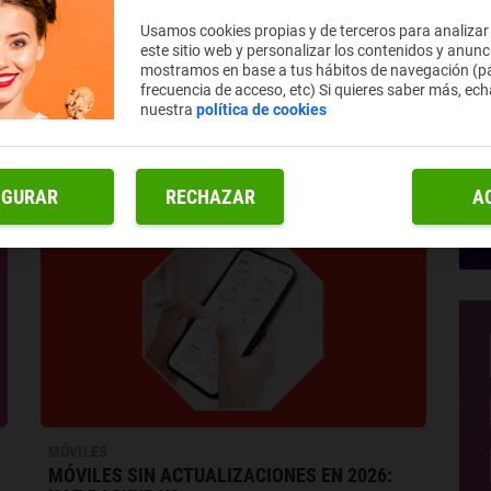
MÓVILES
EL NUEVO MÓVIL QUE REVIVE LOS MÍTICOS
Usamos cookies propias y de terceros para analizar
BLACKBERRY
este sitio web y personalizar los contenidos y anunc
mostramos en base a tus hábitos de navegación (pá
¿Quién no recuerda los míticos móviles BlackBerry? Si
frecuencia de acceso, etc) Si quieres saber más, ech
tú también los echas de menos, tenemos buenas
nuestra
política de cookies
noticias, porque su esencia vuelve en un nuevo
dispositivo.
IGURAR
RECHAZAR
A
MÓVILES
MÓVILES SIN ACTUALIZACIONES EN 2026: