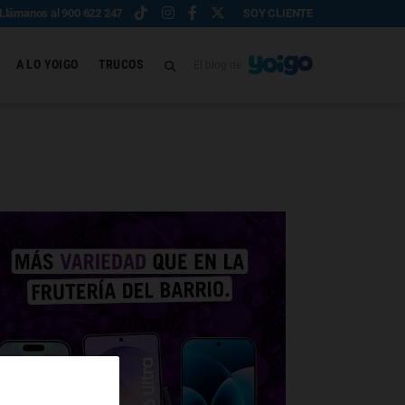
Llámanos al 900 622 247
SOY CLIENTE
A LO YOIGO
TRUCOS
El blog de