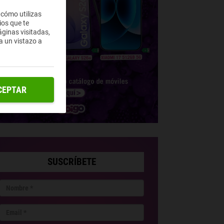
 cómo utilizas
ios que te
ginas visitadas,
a un vistazo a
CEPTAR
SUSCRÍBETE