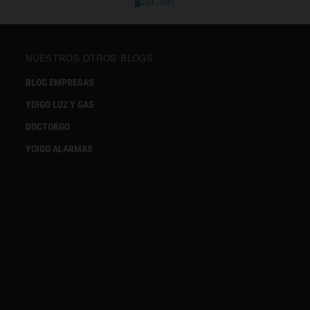
1
2
3
4
...
58
>
NUESTROS OTROS BLOGS
BLOG EMPRESAS
YOIGO LUZ Y GAS
DOCTORGO
YOIGO ALARMAS