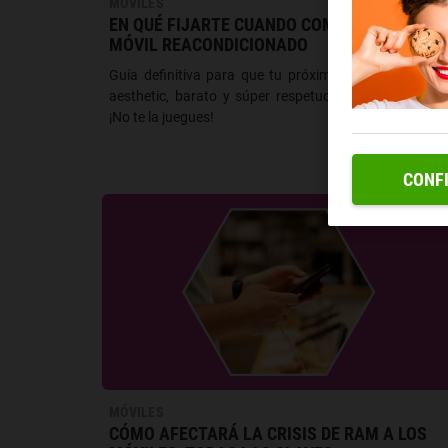
MÓVILES
EN QUÉ FIJARTE CUANDO COMPRES UN
MÓVIL REACONDICIONADO
Guía definitiva para que tu próximo smartphone sea
aesthetic, barato y súper respetuoso con el planeta.
¡No te la juegues!
CONF
MÓVILES
CÓMO AFECTARÁ LA CRISIS DE RAM A LOS