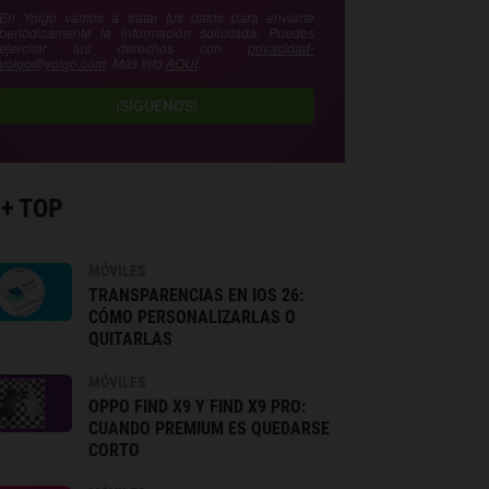
En Yoigo vamos a tratar tus datos para enviarte
periódicamente la información solicitada. Puedes
ejercitar tus derechos con
privacidad-
yoigo@yoigo.com
. Más Info
AQUÍ
.
¡SÍGUENOS!
 + TOP
MÓVILES
TRANSPARENCIAS EN IOS 26:
CÓMO PERSONALIZARLAS O
QUITARLAS
MÓVILES
OPPO FIND X9 Y FIND X9 PRO:
CUANDO PREMIUM ES QUEDARSE
CORTO