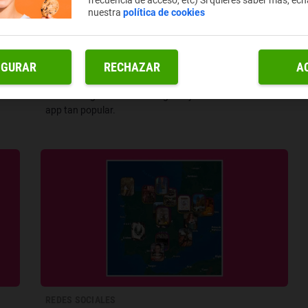
frecuencia de acceso, etc) Si quieres saber más, ech
nuestra
política de cookies
REDES SOCIALES
¿MITO O VERDAD? DESMONTAMOS 8
CREENCIAS SOBRE EL ALGORITMO DE
INSTAGRAM
IGURAR
RECHAZAR
A
m de
Un repaso claro y sin dramas a los mitos más repetidos
da y
sobre el algoritmo de Instagram y cómo funciona esta
app tan popular.
REDES SOCIALES