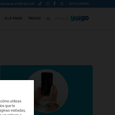
Llámanos al 900 622 247
SOY CLIENTE
A LO YOIGO
TRUCOS
El blog de
 cómo utilizas
ios que te
ginas visitadas,