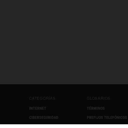
CATEGORÍAS
GLOSARIOS
INTERNET
TÉRMINOS
CIBERSEGURIDAD
PREFIJOS TELEFÓNICOS
REDES SOCIALES
EMOJIS