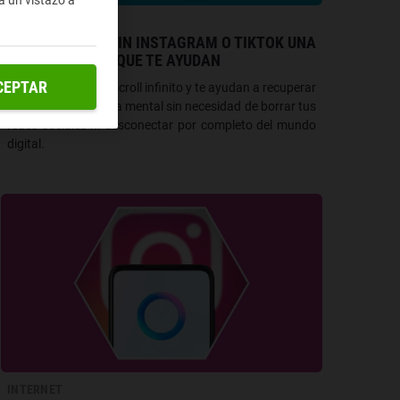
a un vistazo a
REDES SOCIALES
¿PUEDES VIVIR SIN INSTAGRAM O TIKTOK UNA
SEMANA? APPS QUE TE AYUDAN
CEPTAR
Apps que frenan el scroll infinito y te ayudan a recuperar
tiempo, foco y calma mental sin necesidad de borrar tus
redes sociales ni desconectar por completo del mundo
digital.
INTERNET