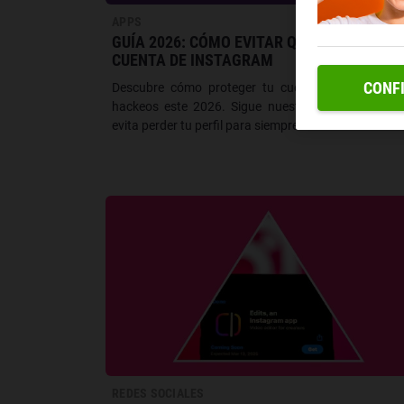
APPS
GUÍA 2026: CÓMO EVITAR QUE HACKEEN TU
CUENTA DE INSTAGRAM
CONF
Descubre cómo proteger tu cuenta de Instagra
hackeos este 2026. Sigue nuestra guía actualiza
evita perder tu perfil para siempre.
REDES SOCIALES