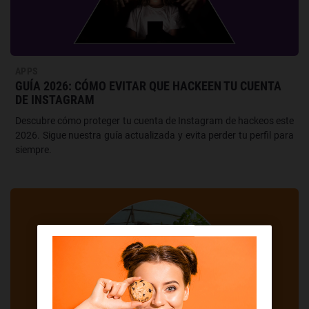
APPS
GUÍA 2026: CÓMO EVITAR QUE HACKEEN TU CUENTA
DE INSTAGRAM
Descubre cómo proteger tu cuenta de Instagram de hackeos este
2026. Sigue nuestra guía actualizada y evita perder tu perfil para
siempre.