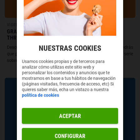
VIDEOJUEGOS
GRAVE SEASONS: DE FARMING SIMULATOR A
THRILLER DE TERROR
NUESTRAS COOKIES
Descubre Grave Seasons, el simulador de granjas donde tendrás
que plantar tomates, enamorarte y atrapar a un asesino en serie
sobrenatural.
Usamos cookies propias y de terceros para
analizar cómo utilizas este sitio web y
personalizar los contenidos y anuncios que te
mostramos en base a tus hábitos de navegación
(páginas visitadas, frecuencia de acceso, etc) Si
quieres saber más, echa un vistazo a nuestra
política de cookies
ACEPTAR
CONFIGURAR