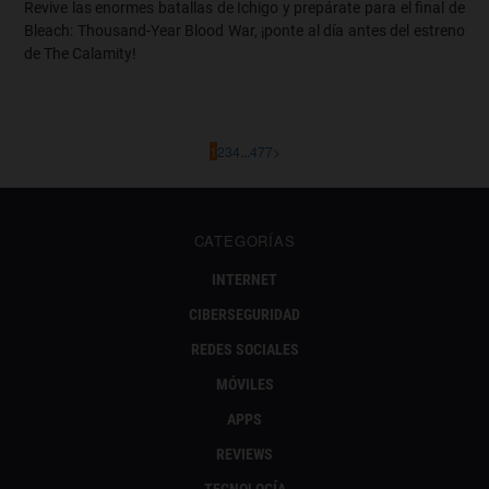
Revive las enormes batallas de Ichigo y prepárate para el final de
Bleach: Thousand-Year Blood War, ¡ponte al día antes del estreno
de The Calamity!
1
2
3
4
...
477
>
CATEGORÍAS
INTERNET
CIBERSEGURIDAD
REDES SOCIALES
MÓVILES
APPS
REVIEWS