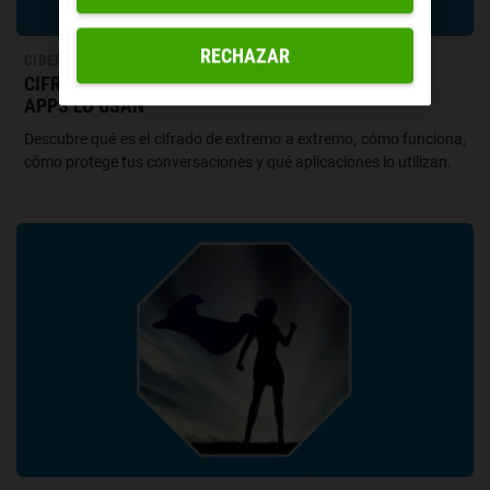
RECHAZAR
CIBERSEGURIDAD
CIFRADO DE EXTREMO A EXTREMO: QUÉ ES Y QUÉ
APPS LO USAN
Descubre qué es el cifrado de extremo a extremo, cómo funciona,
cómo protege tus conversaciones y qué aplicaciones lo utilizan.