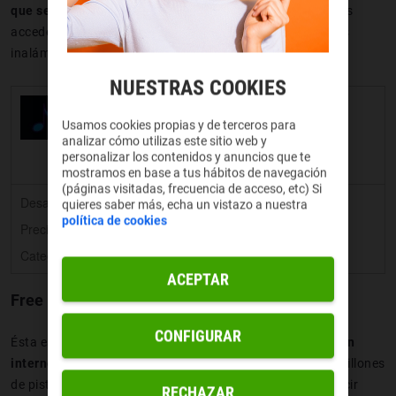
que se dan a conocer nuevas canciones
y a la que puedes
acceder en cualquier momento. ¡A ponerse los auriculares
inalámbricos y a disfrutar!
NUESTRAS COOKIES
Musify
Usamos cookies propias y de terceros para
analizar cómo utilizas este sitio web y
personalizar los contenidos y anuncios que te
mostramos en base a tus hábitos de navegación
(páginas visitadas, frecuencia de acceso, etc) Si
Desarrollador:
MDPD
quieres saber más, echa un vistazo a nuestra
política de cookies
Precio:
Gratis
Categoría:
Música y audio
ACEPTAR
Free Music
CONFIGURAR
Ésta es
una de las aplicaciones para escuchar música sin
internet gratis más valoradas por los usuarios
. Tienes millones
de pistas musicales a tu disposición y te permite reproducir
RECHAZAR