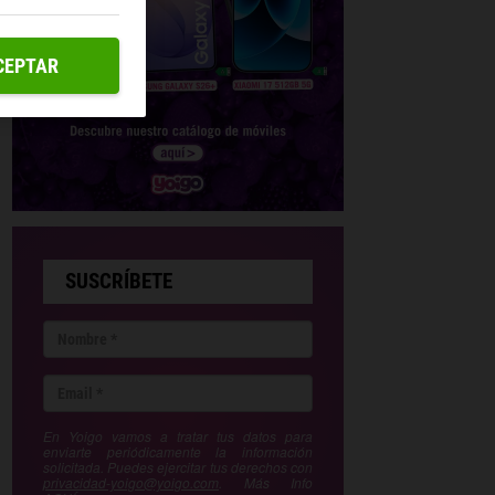
CEPTAR
SUSCRÍBETE
En Yoigo vamos a tratar tus datos para
enviarte periódicamente la información
solicitada. Puedes ejercitar tus derechos con
privacidad-yoigo@yoigo.com
. Más Info