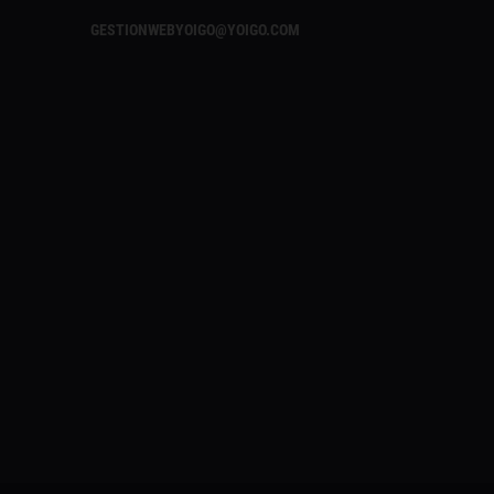
GESTIONWEBYOIGO@YOIGO.COM