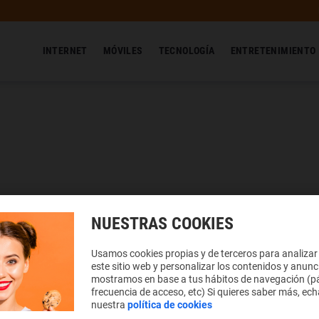
INTERNET
MÓVILES
TECNOLOGÍA
ENTRETENIMIENTO
NUESTRAS COOKIES
Usamos cookies propias y de terceros para analizar
este sitio web y personalizar los contenidos y anunc
mostramos en base a tus hábitos de navegación (pá
frecuencia de acceso, etc) Si quieres saber más, ech
nuestra
política de cookies