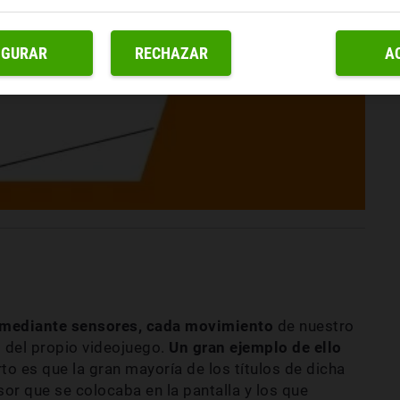
IGURAR
RECHAZAR
A
, mediante sensores, cada movimiento
de nuestro
 del propio videojuego.
Un gran ejemplo de ello
rto es que la gran mayoría de los títulos de dicha
sor que se colocaba en la pantalla y los que