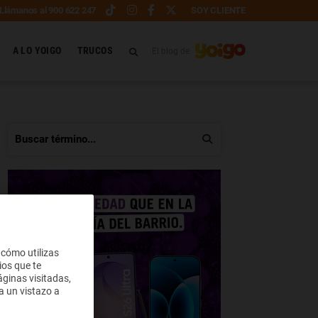
Llámanos al 900 622 247
SOY CLIENTE
A LO YOIGO
TRUCOS
El blog de
 cómo utilizas
ios que te
ginas visitadas,
a un vistazo a