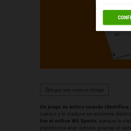
CONF
Seguir este medio en Google
Un juego es activo cuando identifica
cuerpo y lo traduce en acciones dentro
fue el mítico Wii Sports
, aunque lo cie
plataforma eran activos gracias al sen