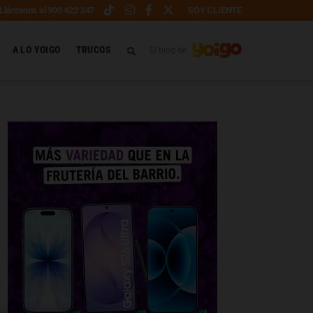
Llámanos al 900 622 247
SOY CLIENTE
A LO YOIGO
TRUCOS
El blog de