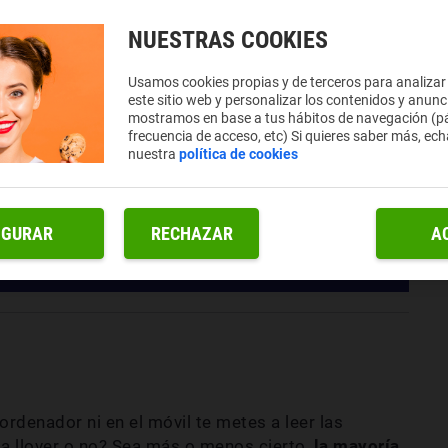
NUESTRAS COOKIES
Usamos cookies propias y de terceros para analizar
este sitio web y personalizar los contenidos y anunc
mostramos en base a tus hábitos de navegación (pá
frecuencia de acceso, etc) Si quieres saber más, ech
nuestra
política de cookies
IGURAR
RECHAZAR
A
l ordenador ni en el móvil te metes a leer las
 a llover o no? Sea más o menos cierto,
la mayoría