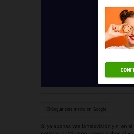
CONF
Seguir este medio en Google
Si ya apenas ves la televisión y ni en e
noticias del tiempo ¿cómo sabes si va