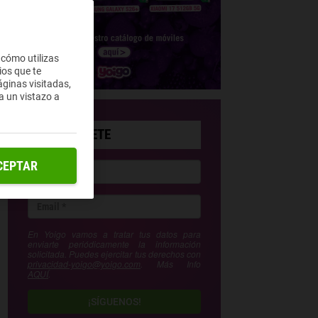
 cómo utilizas
ios que te
ginas visitadas,
a un vistazo a
SUSCRÍBETE
CEPTAR
En Yoigo vamos a tratar tus datos para
enviarte periódicamente la información
solicitada. Puedes ejercitar tus derechos con
privacidad-yoigo@yoigo.com
. Más Info
AQUÍ
.
¡SÍGUENOS!