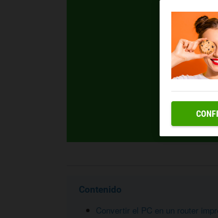
CONF
Contenido
Convertir el PC en un router imp