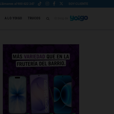
Llámanos al 900 622 247
SOY CLIENTE
A LO YOIGO
TRUCOS
El blog de