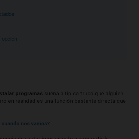
ctados
 opción
nstalar programas
suena a típico truco que alguien
ro en realidad es una función bastante directa que
sa cuando nos vamos?
pecie de router improvisado y compartir la