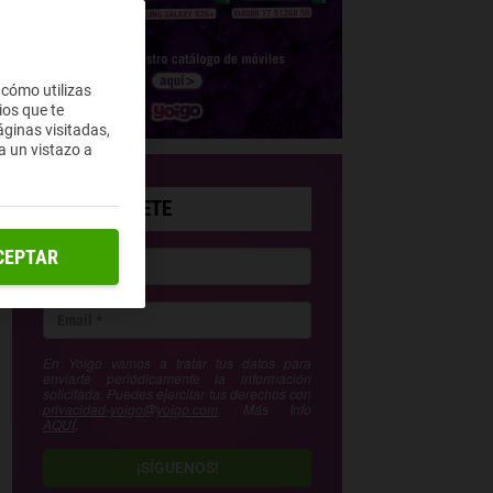
 cómo utilizas
ios que te
ginas visitadas,
a un vistazo a
SUSCRÍBETE
CEPTAR
En Yoigo vamos a tratar tus datos para
enviarte periódicamente la información
solicitada. Puedes ejercitar tus derechos con
privacidad-yoigo@yoigo.com
. Más Info
AQUÍ
.
¡SÍGUENOS!