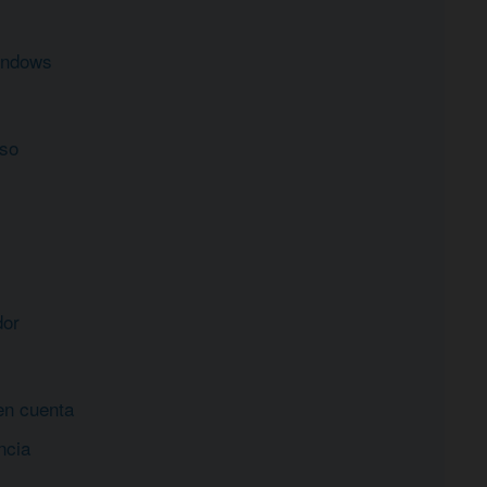
indows
eso
dor
en cuenta
ncia