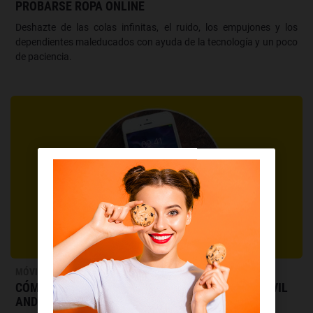
PROBARSE ROPA ONLINE
Deshazte de las colas infinitas, el ruido, los empujones y los
dependientes maleducados con ayuda de la tecnología y un poco
de paciencia.
MÓVILES
CÓMO CAMBIAR EL FONDO DE PANTALLA DEL MÓVIL
ANDROID E IOS