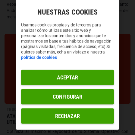
Repasamos todas las opciones y alternativas que ofrecen tanto
NUESTRAS COOKIES
Android como iOS para personalizar el elemento más visible del
menú principal.
Usamos cookies propias y de terceros para
analizar cómo utilizas este sitio web y
personalizar los contenidos y anuncios que te
mostramos en base a tus hábitos de navegación
(páginas visitadas, frecuencia de acceso, etc) Si
quieres saber más, echa un vistazo a nuestra
política de cookies
ACEPTAR
CONFIGURAR
TRUCOS
RECHAZAR
ATAJOS EN EL TECLADO: CÓMO CREARLOS Y
UTILIZARLOS BIEN
Optimiza al máximo el keyboard de tu Sistema Operativo con