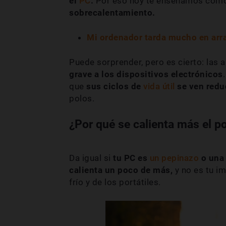
el
PC
.
Por eso hoy te enseñamos cómo e
sobrecalentamiento.
Mi ordenador tarda mucho en arra
Puede sorprender, pero es cierto: las 
grave a los dispositivos electrónicos
que
sus ciclos de
vida útil
se ven redu
polos.
¿Por qué se calienta más el po
Da igual si
tu PC es
un pepinazo
o una 
calienta un poco de más,
y no es tu im
frío y de los portátiles.