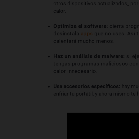
otros dispositivos actualizados,, p
calor.
Optimiza el software:
cierra prog
desinstala
apps
que no uses. Así t
calentará mucho menos.
Haz un análisis de malware:
si ej
tengas programas maliciosos cons
calor innecesario.
Usa accesorios específicos:
hay mu
enfriar tu portátil, y ahora mismo 