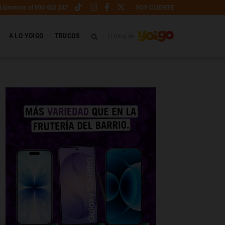
Llámanos al 900 622 247
SOY CLIENTE
A LO YOIGO
TRUCOS
El blog de