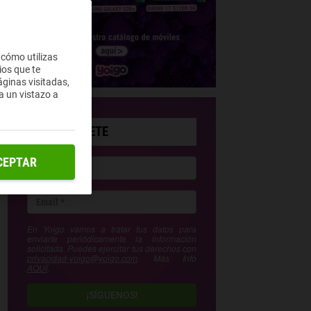
 cómo utilizas
ios que te
ginas visitadas,
a un vistazo a
SUSCRÍBETE
CEPTAR
En Yoigo vamos a tratar tus datos para
enviarte periódicamente la información
solicitada. Puedes ejercitar tus derechos con
privacidad-yoigo@yoigo.com
. Más Info
AQUÍ
.
¡SÍGUENOS!