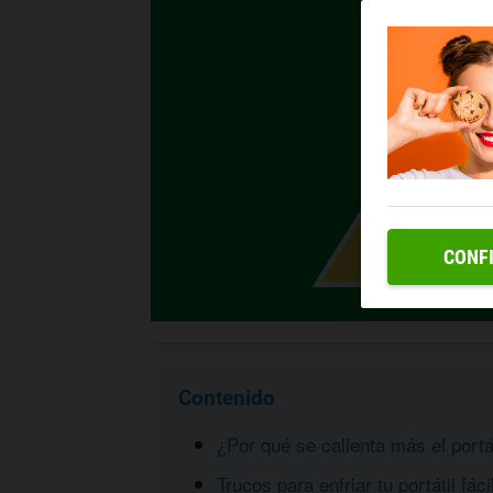
CONF
Contenido
¿Por qué se calienta más el portá
Trucos para enfriar tu portátil fác