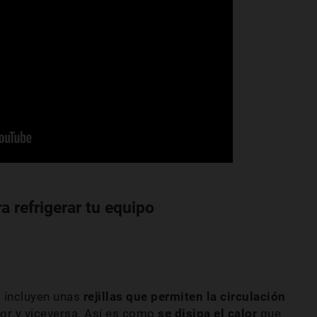
 refrigerar tu equipo
s incluyen unas
rejillas que permiten la circulación
rior y viceversa. Así es como
se disipa el calor
que