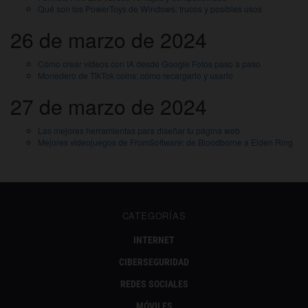
Qué son los PowerToys de Windows: trucos y posibles usos
26 de marzo de 2024
Cómo crear vídeos con IA desde Google Fotos paso a paso
Monedero de TikTok coins: cómo recargarlo y usarlo
27 de marzo de 2024
Las mejores herramientas para diseñar tu página web
Mejores videojuegos de FromSoftware: de Bloodborne a Elden Ring
CATEGORÍAS
INTERNET
CIBERSEGURIDAD
REDES SOCIALES
MÓVILES