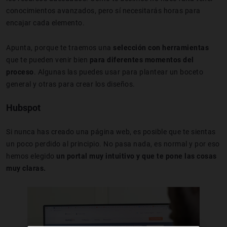
conocimientos avanzados, pero sí necesitarás horas para
encajar cada elemento.
Apunta, porque te traemos una
selección con herramientas
que te pueden venir bien
para diferentes momentos del
proceso
. Algunas las puedes usar para plantear un boceto
general y otras para crear los diseños.
Hubspot
Si nunca has creado una página web, es posible que te sientas
un poco perdido al principio. No pasa nada, es normal y por eso
hemos elegido
un portal muy intuitivo y que te pone las cosas
muy claras.