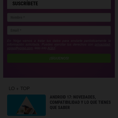
SUSCRÍBETE
En Yoigo vamos a tratar tus datos para enviarte periódicamente la
información solicitada. Puedes ejercitar tus derechos con
privacidad-
yoigo@yoigo.com
. Más Info
AQUÍ
.
¡SÍGUENOS!
LO + TOP
ANDROID 17: NOVEDADES,
COMPATIBILIDAD Y LO QUE TIENES
QUE SABER