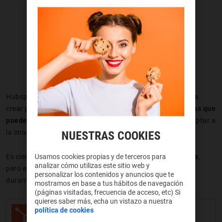
Hubspot es una de las mejores plataformas gratuitas para
crear páginas web y cuenta con
una infinidad de plantillas que
puedes aprovechar
. Gracias a ellas, solo tendrás que adaptar a
la imagen de tu negocio.
NUESTRAS COOKIES
Usamos cookies propias y de terceros para
Es cierto que
al principio puede que se haga un poco bola
,
analizar cómo utilizas este sitio web y
pero en el momento que te plantes delante del ordenador
personalizar los contenidos y anuncios que te
durante unas horitas, lo vas a entender todo de lujo.
mostramos en base a tus hábitos de navegación
(páginas visitadas, frecuencia de acceso, etc) Si
quieres saber más, echa un vistazo a nuestra
política de cookies
CRM de HubSpot: Crecer mejor