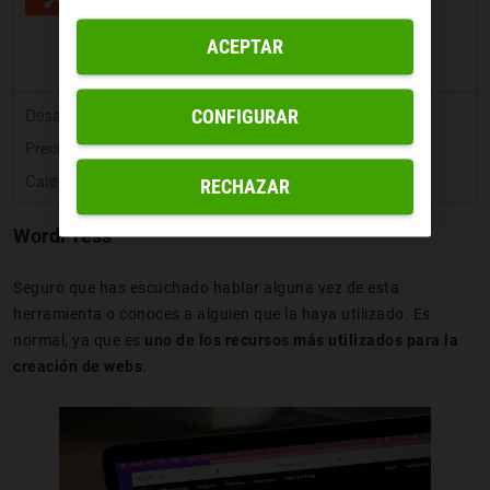
ACEPTAR
Desarrollador:
HubSpot, Inc.
CONFIGURAR
Precio:
Gratis
Categoría:
Economía y Empresa
RECHAZAR
WordPress
Seguro que has escuchado hablar alguna vez de esta
herramienta o conoces a alguien que la haya utilizado. Es
normal, ya que es
uno de los recursos más utilizados para la
creación de webs
.