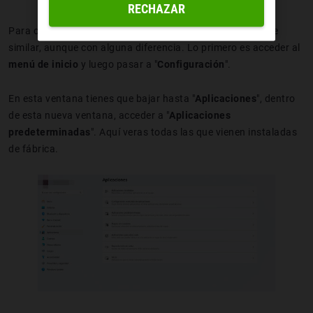
RECHAZAR
Para ordenadores con
Windows 11
el proceso es bastante
similar, aunque con alguna diferencia. Lo primero es acceder al
menú de inicio
y luego pasar a "
Configuración
".
En esta ventana tienes que bajar hasta "
Aplicaciones
", dentro
de esta nueva ventana, acceder a "
Aplicaciones
predeterminadas
". Aquí veras todas las que vienen instaladas
de fábrica.