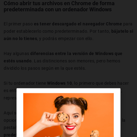
Cómo abrir tus archivos en Chrome de forma
predeterminada con un ordenador Windows
El primer paso
es tener descargado el navegador Chrome
para
poder establecerlo como predeterminado. Por tanto,
bájatelo si
aún no lo tienes
, y podrás empezar con ello.
Hay algunas
diferencias entre la versión de Windows que
estés usando
. Las distinciones son menores, pero hemos
dividido los pasos según en la que estés.
Si tu ordenador tiene
Windows 10
, lo primero que debes hacer
es entrar en el
menú de inicio
y dirigirte a "
Configuración
",
representada con un engranaje.
Aquí se te debería abrir una nueva ventana con diferentes
opciones de configuración del ordenador. Debes entrar en la
pestaña de "
Sistema
" y luego marcar "
Aplicaciones
predeterminadas
".