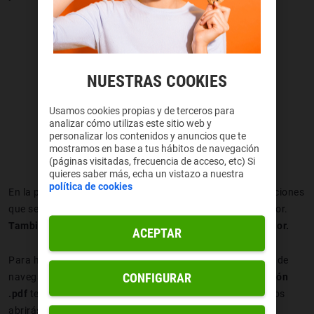
NUESTRAS COOKIES
Usamos cookies propias y de terceros para
analizar cómo utilizas este sitio web y
personalizar los contenidos y anuncios que te
mostramos en base a tus hábitos de navegación
(páginas visitadas, frecuencia de acceso, etc) Si
quieres saber más, echa un vistazo a nuestra
política de cookies
En la pestaña que aparece se pueden ver todas las aplicaciones
que se usan para abrir el tipo de documentos del ordenador.
También hay una barra de navegación en la parte superior.
ACEPTAR
Para hacerlo un poco más fácil, debes escribir en la barra de
CONFIGURAR
navegación el archivo. Por ejemplo,
si escribes la extensión
.pdf
te dará la opción de marcar la aplicación con la que los
abrirás.