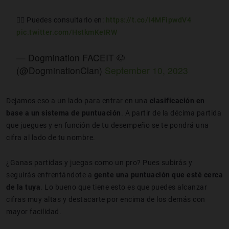
👉🏼 Puedes consultarlo en:
https://t.co/I4MFipwdV4
pic.twitter.com/HstkmKeIRW
— Dogmination FACEIT 🐶
(@DogminationClan)
September 10, 2023
Dejamos eso a un lado para entrar en una
clasificación en
base a un sistema de puntuación
. A partir de la décima partida
que juegues y en función de tu desempeño se te pondrá una
cifra al lado de tu nombre.
¿Ganas partidas y juegas como un pro? Pues subirás y
seguirás enfrentándote a
gente una puntuación que esté cerca
de la tuya
. Lo bueno que tiene esto es que puedes alcanzar
cifras muy altas y destacarte por encima de los demás con
mayor facilidad.