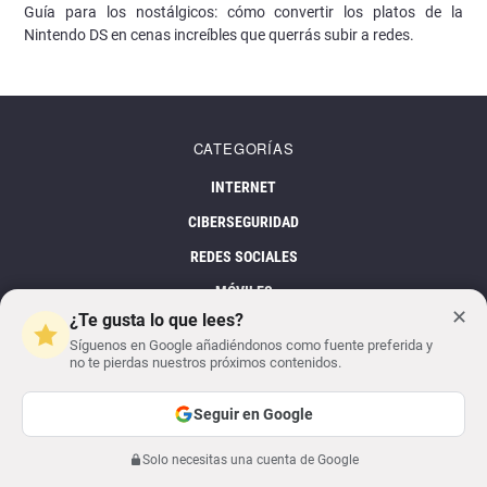
Guía para los nostálgicos: cómo convertir los platos de la
Nintendo DS en cenas increíbles que querrás subir a redes.
CATEGORÍAS
INTERNET
CIBERSEGURIDAD
REDES SOCIALES
MÓVILES
✕
¿Te gusta lo que lees?
APPS
Síguenos en Google añadiéndonos como fuente preferida y
REVIEWS
no te pierdas nuestros próximos contenidos.
TECNOLOGÍA
Seguir en Google
INTELIGENCIA ARTIFICIAL
Solo necesitas una cuenta de Google
Anterior
Siguiente
ENTRETENIMIENTO