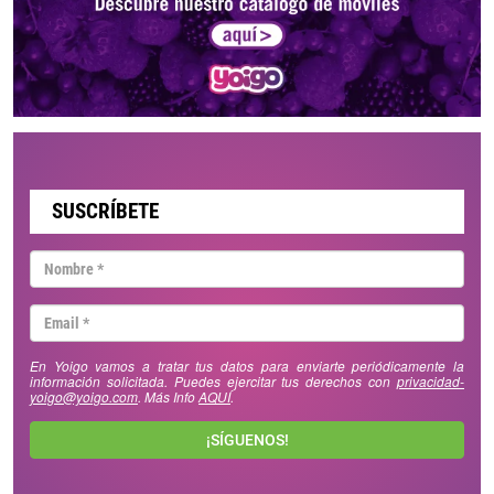
SUSCRÍBETE
En Yoigo vamos a tratar tus datos para enviarte periódicamente la
información solicitada. Puedes ejercitar tus derechos con
privacidad-
yoigo@yoigo.com
. Más Info
AQUÍ
.
¡SÍGUENOS!