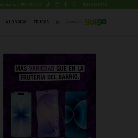
Llámanos al 900 622 247
SOY CLIENTE
A LO YOIGO
TRUCOS
El blog de