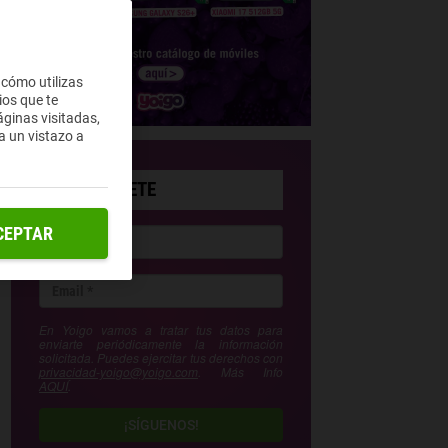
 cómo utilizas
ios que te
ginas visitadas,
a un vistazo a
SUSCRÍBETE
CEPTAR
En Yoigo vamos a tratar tus datos para
enviarte periódicamente la información
solicitada. Puedes ejercitar tus derechos con
privacidad-yoigo@yoigo.com
. Más Info
AQUÍ
.
¡SÍGUENOS!