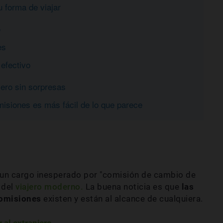
u forma de viajar
o
es
 efectivo
jero sin sorpresas
misiones es más fácil de lo que parece
és un cargo inesperado por "comisión de cambio de
 del
viajero moderno.
La buena noticia es que
las
comisiones
existen y están al alcance de cualquiera.
 al extranjero