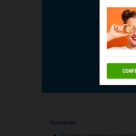
CONF
Contenido
Qué apps necesitas para pagar f