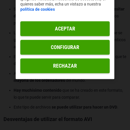
quieres saber más, echa un vistazo a nuestra
Sus archivos son muy sencillos de utilizar y
no vas a necesitar
política de cookies
descargar ningún software especial
. Se puede leer con los
predeterminados.
ACEPTAR
La calidad es uno de sus puntos fuertes. Los archivos que se
guardan en AVI
apenas pierden calidad
y se ven casi idénticos
CONFIGURAR
a los vídeos originales.
Este formato
admite una gran variedad de códecs
, algo que te
da muchas opciones de compresión.
RECHAZAR
Al estar muy extendido, se
puede utilizar en la inmensa
mayoría de los ordenadores
del mundo.
Hay muchísimo contenido
que se ha creado en este formato,
lo que te puede servir para comparar.
Este tipo de archivos
se puede utilizar para hacer un DVD
.
Desventajas de utilizar el formato AVI