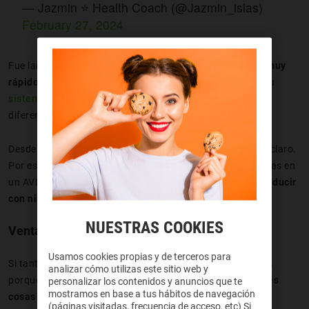
— Jazmin ⭐ Health Coach (@Jazmin_islas)
February 27, 2024
Fue lanzado en los años 90 por
Microsoft
y
se convirtió muy
rápido en el formato de vídeo más popular
. Es normal, su
sistema operativo
era y sigue siendo el más utilizado con
diferencia.
Desde entonces ha pasado por diversas actualizaciones, claro.
Por eso no es raro toparse con series o películas guardadas en
un AVI antiguo. Es decir, con arvhicos imposibles de
reproducir
con ninguno de los programas actuales.
NUESTRAS COOKIES
Ventajas de utilizar el formato AVI
Usamos cookies propias y de terceros para
Si tanta gente lo ha estado usando durante estos años es
analizar cómo utilizas este sitio web y
porque es un formato que algo bueno tiene.
Son bastantes
personalizar los contenidos y anuncios que te
mostramos en base a tus hábitos de navegación
cosas positivas
y las más importantes son estas:
(páginas visitadas, frecuencia de acceso, etc) Si