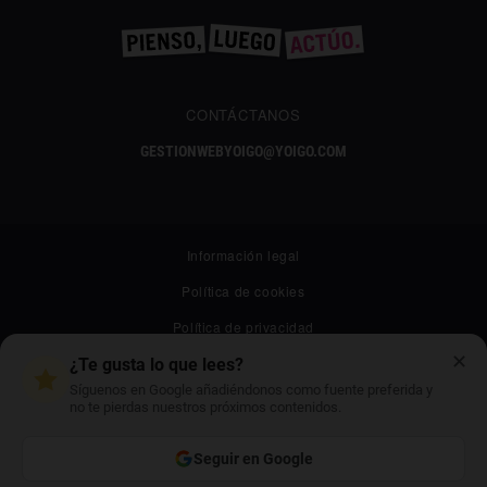
CONTÁCTANOS
GESTIONWEBYOIGO@YOIGO.COM
Información legal
Política de cookies
Política de privacidad
✕
Canal ético
¿Te gusta lo que lees?
Síguenos en Google añadiéndonos como fuente preferida y
Mapa web
no te pierdas nuestros próximos contenidos.
Archivo
Seguir en Google
Contacto