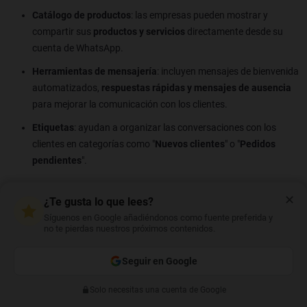
Catálogo de productos
: las empresas pueden mostrar y
compartir sus
productos y servicios
directamente desde su
cuenta de WhatsApp.
Herramientas de mensajería
: incluyen mensajes de bienvenida
automatizados,
respuestas rápidas y mensajes de ausencia
para mejorar la comunicación con los clientes.
Etiquetas
: ayudan a organizar las conversaciones con los
clientes en categorías como "
Nuevos clientes
" o "
Pedidos
pendientes
".
Como ves, WhatsApp ofrece un sinfín de herramientas y
✕
¿Te gusta lo que lees?
funciones que no solo son superchulas, sino que
harán tu vida
Síguenos en Google añadiéndonos como fuente preferida y
mucho más sencilla
. ¡Apúntate todas y empieza a
exprimir la
no te pierdas nuestros próximos contenidos.
app al máximo
! 😊
Seguir en Google
Solo necesitas una cuenta de Google
Anterior
Siguiente
MARTÍN CASTRO