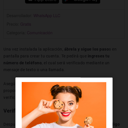
Desarrollador:
WhatsApp LLC
Precio:
Gratis
Categoría:
Comunicación
Una vez instalada la aplicación,
ábrela y sigue los paso
s en
pantalla para crear tu cuenta. Te pedirá que
ingreses tu
número de teléfono
, el cual será verificado mediante un
mensaje de texto o una llamada.
Asegúrate de tener
acceso al número de teléfono
que
proporcionas, ya que es esencial para el proceso de
verificación.
Verifica tu número de teléfono
Después de añadir tu número de teléfono, recibirás un
código