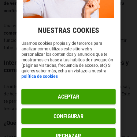
de verificación.
Introduce este código en la aplicación para
confirmar que ese número es tuyo
.
Una vez completados estos pasos todo estará
listo para
NUESTRAS COOKIES
comenzar a usar WhatsApp
. Podrás acceder a todas sus
funciones, como enviar mensajes, hacer llamadas, compartir
Usamos cookies propias y de terceros para
fotos y videos, y mucho más.
analizar cómo utilizas este sitio web y
personalizar los contenidos y anuncios que te
mostramos en base a tus hábitos de navegación
Interfaz de usuario: chats, llamadas, ajustes y
(páginas visitadas, frecuencia de acceso, etc) Si
comunidades
quieres saber más, echa un vistazo a nuestra
política de cookies
La interfaz de usuario de WhatsApp es intuitiva y fácil de usar,
de hecho en cuanto abres la
app
ya tienes todo a la vista. Esto
ACEPTAR
te permite
entrar rápidamente a todas las funciones
y
herramientas que ofrece la aplicación.
CONFIGURAR
¿Qué hay en la pantalla principal de WhatsApp?
RECHAZAR