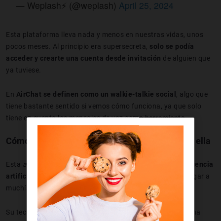
— Weplash⚡️ (@weplash)
April 25, 2024
Esta plataforma lleva nada y menos en nuestras vidas, unos
pocos meses. Al principio era supersecreta,
solo se podía
acceder y crearte una cuenta desde invitación
de alguien que
ya tuviese.
En
AirChat se definen como un walkie-talkie social
, algo que
tiene bastante sentido si vemos cómo funciona, ya que solo
tiene en cuenta los mensajes de voz como herramienta.
Cómo funciona AirChat y qué puedes hacer con ella
Esta
app
está basada en los mensajes de voz y la inteligencia
artificial al 100 %
. Gracias a estos dos pilares, puedes llegar a
muchísima gente solo con enviar un audio.
Su tecnología basada en
inteligencia artificial
permite una