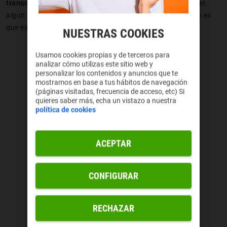
transcripción casi simultánea y que funciona genial
. A ver,
algún pequeño fallo tiene de vez en cuando, pero tampoco es
que eso nos vaya a fastidiar la experiencia.
NUESTRAS COOKIES
Usamos cookies propias y de terceros para
analizar cómo utilizas este sitio web y
personalizar los contenidos y anuncios que te
mostramos en base a tus hábitos de navegación
(páginas visitadas, frecuencia de acceso, etc) Si
quieres saber más, echa un vistazo a nuestra
política de cookies
ACEPTAR
CONFIGURAR
RECHAZAR