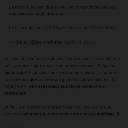
La mejor funcionalidad de AirChat es mandarse audios a
uno mismo a modo de notas.
La transcripción es 10/10
pic.twitter.com/KiA4Yn0DmC
— Jacin (@jacintofleta)
April 18, 2024
Lo siguiente será una "explosión" o que empiece a escucharse
más, ya que siempre ocurre con
apps
novedosas. Después,
¡
quién sabe
! Es posible que se estanque
y pierda su
fandom
—
no olvidemos que compite con gigantes como Facebook, X o
Instagram—, pero
esperamos que tenga un recorrido
interesante
.
En fin, ¿a qué esperas? Pinta interesante, ¿no? Échale un
vistazo y
cuéntanos que te parece esta nueva plataforma
. 🎙️