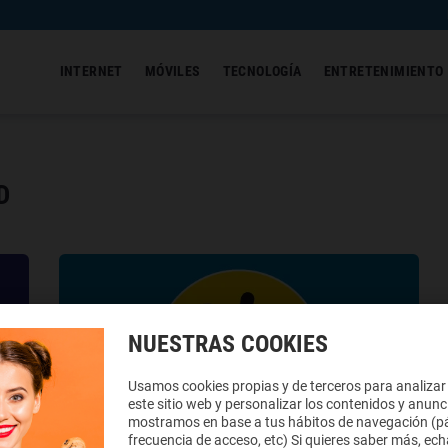
INTERNET
MÓVILES
TECNOLOGÍA
ENTRETENIMIENTO
D
NUESTRAS COOKIES
Usamos cookies propias y de terceros para analizar
este sitio web y personalizar los contenidos y anunc
mostramos en base a tus hábitos de navegación (pá
frecuencia de acceso, etc) Si quieres saber más, ech