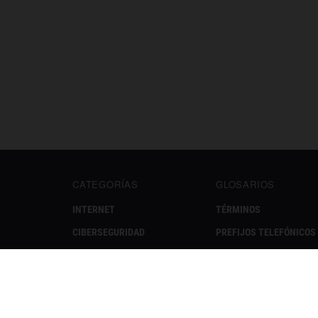
CATEGORÍAS
GLOSARIOS
INTERNET
TÉRMINOS
CIBERSEGURIDAD
PREFIJOS TELEFÓNICOS
REDES SOCIALES
EMOJIS
MÓVILES
APPS