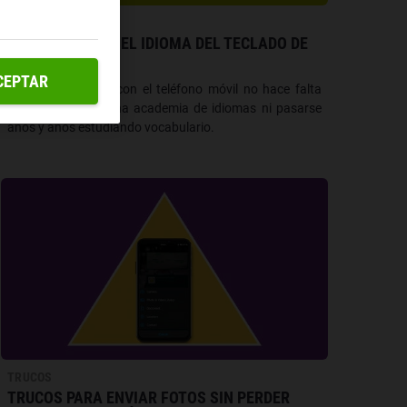
MÓVILES
CÓMO CAMBIAR EL IDIOMA DEL TECLADO DE
ANDROID Y IOS
CEPTAR
Para ser políglota con el teléfono móvil no hace falta
apuntarse a ninguna academia de idiomas ni pasarse
años y años estudiando vocabulario.
TRUCOS
TRUCOS PARA ENVIAR FOTOS SIN PERDER