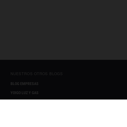
NUESTROS OTROS BLOGS
BLOG EMPRESAS
YOIGO LUZ Y GAS
DOCTORGO
YOIGO ALARMAS