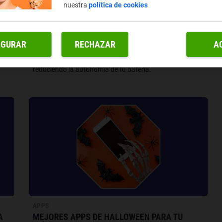
nuestra
política de cookies
APPS
RÍA
CÓMO BLOQUEAR EL INICIO AUTOMÁTICO DE
LAS APPS EN EL MÓVIL
IGURAR
RECHAZAR
A
il y
Hay una configuración que está ralentizando tu
os y
teléfono móvil cuando lo enciendes y que está
reduciendo la autonomía de tu batería.
APPS
A
MEJORES APPS DE HALLOWEEN PARA TU