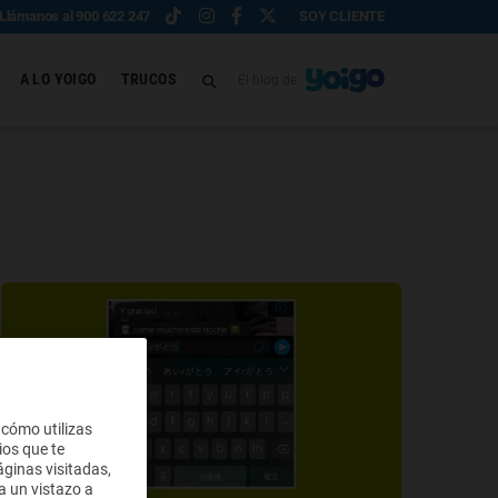
Llámanos al 900 622 247
SOY CLIENTE
A LO YOIGO
TRUCOS
El blog de
 cómo utilizas
ios que te
ginas visitadas,
a un vistazo a