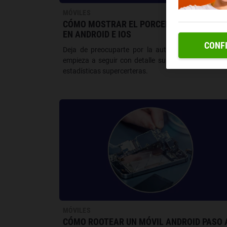
MÓVILES
CÓMO MOSTRAR EL PORCENTAJE DE BATE
EN ANDROID E IOS
CONF
Deja de preocuparte por la autonomía de tu móv
empieza a seguir con detalle su desgaste con dat
estadísticas supercerteras.
MÓVILES
CÓMO ROOTEAR UN MÓVIL ANDROID PASO 