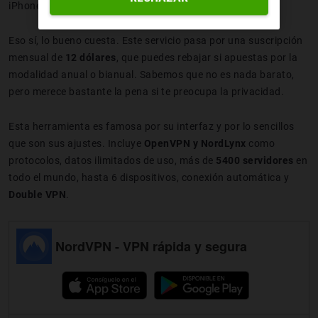
iPhone.
Eso sí, lo bueno cuesta. Este servicio pasa por una suscripción
mensual de
12 dólares
, que puedes rebajar si apuestas por la
modalidad anual o bianual. Sabemos que no es nada barato,
pero merece bastante la pena si te preocupa la privacidad.
Esta herramienta es famosa por su interfaz y por lo sencillos
que son sus ajustes. Incluye
OpenVPN y NordLynx
como
protocolos, datos ilimitados de uso, más de
5400 servidores
en
todo el mundo, hasta 6 dispositivos, conexión automática y
Double VPN
.
NordVPN - VPN rápida y segura