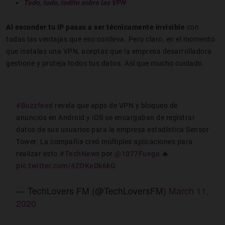
Todo, todo, todito sobre las VPN
Al esconder tu IP pasas a ser técnicamente invisible
con
todas las ventajas que eso conlleva. Pero claro, en el momento
que instalas una VPN, aceptas que la empresa desarrolladora
gestione y proteja todos tus datos. Así que mucho cuidado.
#Buzzfeed
revela que apps de VPN y bloqueo de
anuncios en Android y iOS se encargaban de registrar
datos de sus usuarios para la empresa estadística Sensor
Tower. La compañía creó múltiples aplicaciones para
realizar esto.
#TechNews
por
@1077Fuego
🔥
pic.twitter.com/4ZOKeDk6kG
— TechLovers FM (@TechLoversFM)
March 11,
2020