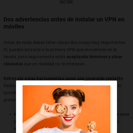
INCIBE
Dos advertencias antes de instalar un VPN en
móviles
Antes de nada debes tener claras dos cosas muy importantes.
Sí, puedes lanzarte a la primera VPN que encuentres en la
tienda, pero seguramente estés
aceptando términos y otras
cláusulas
que en realidad no te interesan.
Debes ver estas herramientas como una inversión rentable
.
Dedica un pequeño presupuesto mensual o anual al servicio
que elijas y no te arrepentirás. Si te tiras hacia las apps
gratuitas casi seguro que terminas desistiendo. Dicho eso:
Huye de las VPN gratuitas
: no ofrecen garantías y suelen tener
políticas ambiguas. Es mejor pagar por el servicio, incluso
aunque en otras webs te recomienden lo contrario.