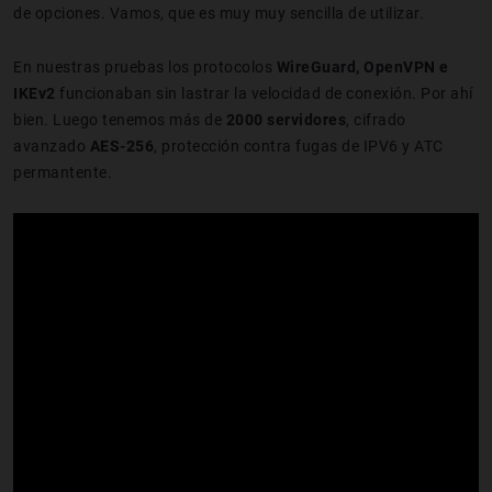
de opciones. Vamos, que es muy muy sencilla de utilizar.
En nuestras pruebas los protocolos
WireGuard, OpenVPN e
IKEv2
funcionaban sin lastrar la velocidad de conexión. Por ahí
bien. Luego tenemos más de
2000 servidores
, cifrado
avanzado
AES-256
, protección contra fugas de IPV6 y ATC
permantente.