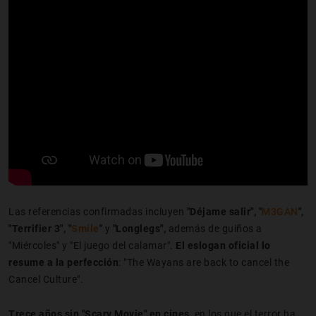
Las referencias confirmadas incluyen
"Déjame salir", "
M3GAN
",
"Terrifier 3", "
Smile
"
y
"Longlegs",
además de guiños a
"Miércoles" y "El juego del calamar".
El eslogan oficial lo
resume a la perfección
: "The Wayans are back to cancel the
Cancel Culture".
Trece años sin "Scary Movie" en cines
, en los que el terror ha