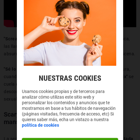
"Scream"
es la referencia principal: el asesino de cara blanca,
las llamadas nocturnas y las reglas del slasher llevadas al
absurdo total. Pero hay mucho más escondido en cada escena.
"Sé lo que hicisteis el último verano"
aparece en la apertura,
NUESTRAS COOKIES
cuando el grupo atropella a alguien y lo tira al lago.
"Matrix"
se
cuela en el clímax con un bullet time completamente
Usamos cookies propias y de terceros para
descontrolado. Y
"American Pie"
impregna todo el humor
analizar cómo utilizas este sitio web y
sexual adolescente de la película.
personalizar los contenidos y anuncios que te
mostramos en base a tus hábitos de navegación
Scary Movie 2 (2001): bienvenidos a la
(páginas visitadas, frecuencia de acceso, etc) Si
quieres saber más, echa un vistazo a nuestra
mansión
política de cookies
La segunda entrega mete al grupo en
una mansión encantada