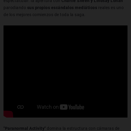
espectacular: la apertura con
Charlie Sheen y Lindsay Lohan
parodiando
sus propios escándalos mediáticos
reales es uno
de los mejores comienzos de toda la saga.
"Paranormal Activity"
domina la estructura con cámaras de