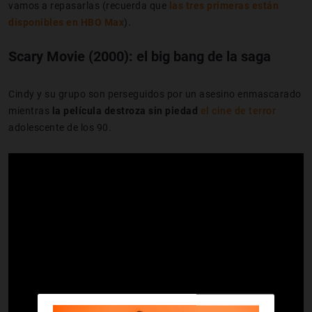
vamos a repasarlas (recuerda que
las tres primeras están
disponibles en HBO Max
).
Scary Movie (2000): el big bang de la saga
Cindy y su grupo son perseguidos por un asesino enmascarado
mientras
la película destroza sin piedad
el cine de terror
adolescente de los 90.