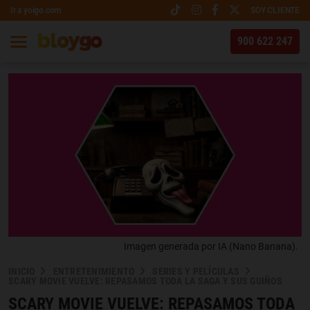
Ir a yoigo.com
SOY CLIENTE
900 622 247
Imagen generada por IA (Nano Banana).
INICIO
ENTRETENIMIENTO
SERIES Y PELÍCULAS
SCARY MOVIE VUELVE: REPASAMOS TODA LA SAGA Y SUS GUIÑOS
SCARY MOVIE VUELVE: REPASAMOS TODA