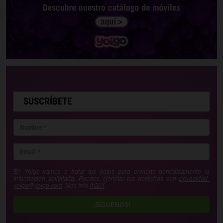
SUSCRÍBETE
En Yoigo vamos a tratar tus datos para enviarte periódicamente la
información solicitada. Puedes ejercitar tus derechos con
privacidad-
yoigo@yoigo.com
. Más Info
AQUÍ
.
¡SÍGUENOS!