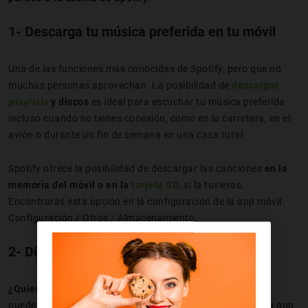
1- Descarga tu música preferida en tu móvil
Una de las funciones más conocidas de Spotify, pero que no
muchas personas aprovechan. La posibilidad de
descargar
playlists
y discos
es ideal para escuchar tu música preferida
incluso cuando no tienes conexión, como en la carretera, en el
avión o durante un fin de semana en una casa rural.
Spotify ofrece la posibilidad de descargar las canciones
en la
memoria del móvil o en la
tarjeta SD
, si la tuvieras.
Encontrarás esta opción en la configuración de la app móvil:
Configuración / Otros / Almacenamiento.
2- Disfruta de las playlists personalizadas
¿Quieres descubrir nuevas canciones y artistas?
Spotify
puede ayudarte. Cada semana, en la página de inicio de tu app