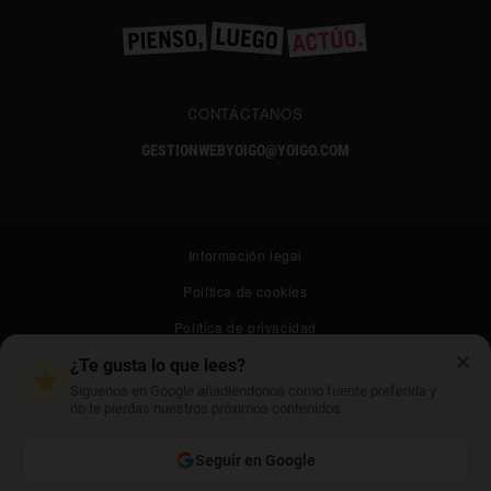
CONTÁCTANOS
GESTIONWEBYOIGO@YOIGO.COM
Información legal
Política de cookies
Política de privacidad
✕
Canal ético
¿Te gusta lo que lees?
Síguenos en Google añadiéndonos como fuente preferida y
Mapa web
no te pierdas nuestros próximos contenidos.
Archivo
Seguir en Google
Contacto