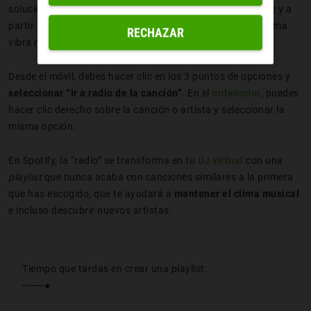
solución. Sólo debes seleccionar una canción que te guste y a
partir de ella puedes
crear una
playlist
infinita
con la misma
RECHAZAR
vibra musical.
Desde el móvil, debes hacer clic en los 3 puntos de opciones y
seleccionar “Ir a radio de la canción”
. En el
ordenador
, puedes
hacer clic derecho sobre la canción o artista y seleccionar la
misma opción.
En Spotify, la “radio” se transforma en tu
DJ virtual
con una
playlist
que nunca acaba con canciones similares a la primera
que has escogido, que te ayudará a
mantener el clima musical
e incluso descubrir nuevos artistas.
Tiempo que tardas en crear una playlist:
───●