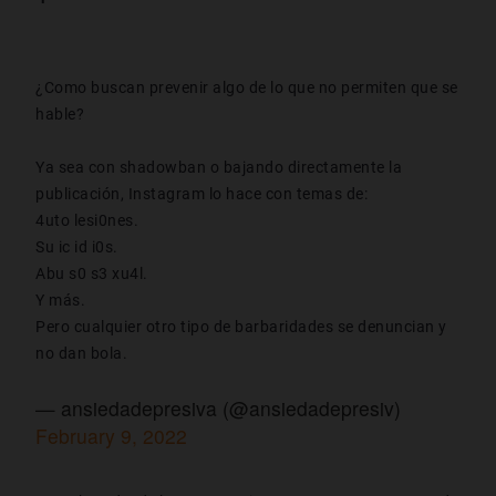
¿Como buscan prevenir algo de lo que no permiten que se
hable?
Ya sea con shadowban o bajando directamente la
publicación, Instagram lo hace con temas de:
4uto lesi0nes.
Su ic id i0s.
Abu s0 s3 xu4l.
Y más.
Pero cualquier otro tipo de barbaridades se denuncian y
no dan bola.
— ansiedadepresiva (@ansiedadepresiv)
February 9, 2022