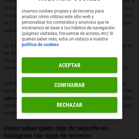
También te puede servir observar
el contador de seguidos
de la
otra persona. Este es un método un poco menos fiable, porque
Usamos cookies propias y de terceros para
el susodicho ha podido dejar de seguir a un tercero que no eres
analizar cómo utilizas este sitio web y
personalizar los contenidos y anuncios que te
tú. Lo recomendable es que
hagas ambas cosas
para despejar
mostramos en base a tus hábitos de navegación
dudas.
(páginas visitadas, frecuencia de acceso, etc) Si
quieres saber más, echa un vistazo a nuestra
política de cookies
¿Y si nada de eso funciona? Hay ocasiones en las que quien te
ha dejado de seguir en Instagram también
te ha colado un
block
como una casa
. Lo sabrás porque al buscarlo te
ACEPTAR
aparecerá la
cuenta como privada
o directamente en blanco.
Todo esto es práctico hasta cierto punto. Nadie tiene cinco
CONFIGURAR
horas al día para jugar a ser
Joe Goldberg
en la red social. Sin
apps externas
es una cuestión que se hace demasiado pesada
RECHAZAR
como para ni siquiera intentar solucionarla. Por eso casi nadie
lo hace.
Cómo saber quién deja de seguirte en
Instagram con apps de terceros