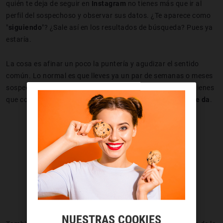
quién te deja de seguir en
Instagram
no tienes más que ir al
perfil del sospechoso y observar sus datos. ¿Te aparece como
"
siguiendo
"? ¿Sale así en los resultados de búsqueda? Pues ya
estaría.
La cosa es afinar un poco la puntería y agudizar el sentido
común. Lo normal es que lleves ya un par de semanas o meses
sospechando de que alguien te ha dejado de seguir. Solo tienes
que confirmarlo acudiendo a la app y
viendo la info que te da
.
NUESTRAS COOKIES