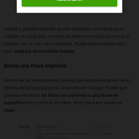
Además, puedes también ajustar periodos concretos para
realizar la búsqueda, escoger un idioma o incluso el color y el
tamaño (en el caso de imágenes). Puede darte pereza esto,
pero
acabará ahorrándote tiempo.
Busca una frase explícita
Dentro de las herramientas ya más profundas entramos en el
terreno de buscar palabras concretas en Google. Puede que
quieras encontrar
un titular en concreto o una frase en
específico
tal y como la escribes. Pues para eso existe un
atajo
.