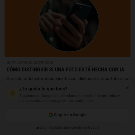
INTELIGENCIA ARTIFICIAL
CÓMO DISTINGUIR SI UNA FOTO ESTÁ HECHA CON IA
Aprende a detectar imágenes falsas: distingue si una foto está
hecha con IA, detecta imágenes falsas y navega con más
✕
¿Te gusta lo que lees?
seguridad online
Síguenos en Google añadiéndonos como fuente preferida y
no te pierdas nuestros próximos contenidos.
Seguir en Google
CATEGORÍAS
Solo necesitas una cuenta de Google
Anterior
Siguiente
INTERNET