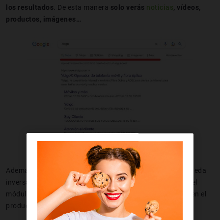
los resultados
. De esta manera
solo verás
noticias
, vídeos,
productos, imágenes…
Además, la sección de
fotos
te permite realizar una búsqueda
inversa
subiendo
imágenes
para llegar hasta al sitio. En el
módulo “
Shopping
” puedes ver todas las tiendas que tienen el
producto que buscas y así con todas las demás.