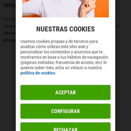
Utiliza las herramientas en cada búsqueda
Google te ofrece diferentes herramientas de búsqueda
(disponibles en todas sus secciones). Con ellas conseguirás
NUESTRAS COOKIES
afinar los resultados según la
fecha
, el tamaño, la
procedencia, derechos…
Usamos cookies propias y de terceros para
analizar cómo utilizas este sitio web y
personalizar los contenidos y anuncios que te
mostramos en base a tus hábitos de navegación
(páginas visitadas, frecuencia de acceso, etc) Si
quieres saber más, echa un vistazo a nuestra
política de cookies
ACEPTAR
CONFIGURAR
RECHAZAR