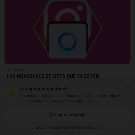
INTERNET
LAS NOVEDADES DE META QUE YA ESTÁN
DISPONIBLES EN INSTAGRAM
✕
¿Te gusta lo que lees?
Mejoras en la seguridad y protección para menores, la
Síguenos en Google añadiéndonos como fuente preferida y
implementación de los Repost y la creación de un feed privado
no te pierdas nuestros próximos contenidos.
compartido con amigos son algunas de las novedades de Meta
que ya puedes disfrutar en Instagram.
Seguir en Google
Solo necesitas una cuenta de Google
Anterior
Siguiente