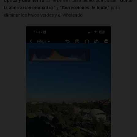
Óptica y Geometría
. En el primer caso tienes que pulsar
“Quitar
la aberración cromática”
y
“Correcciones de lente”
para
eliminar los halos verdes y el viñeteado.