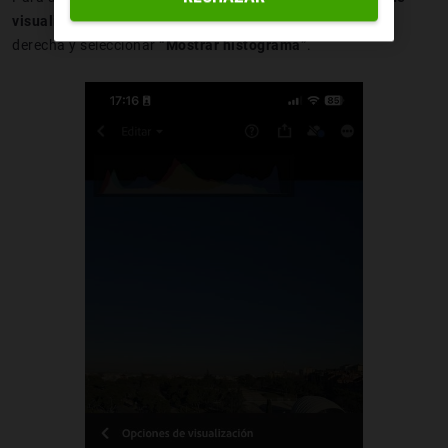
visualización”
que está en los tres puntos de arriba a la
derecha y seleccionar
“Mostrar histograma”
.