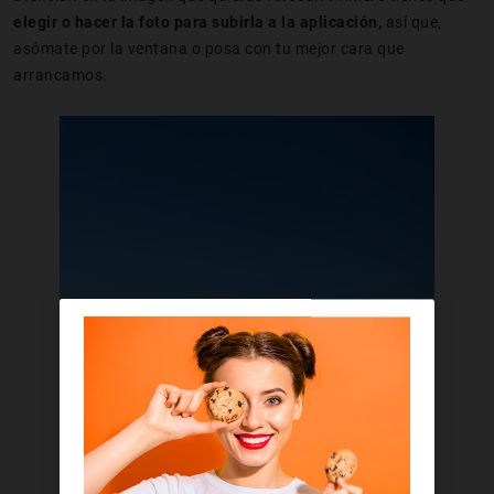
elegir o hacer la foto para subirla a la aplicación,
así que,
asómate por la ventana o posa con tu mejor cara que
arrancamos.