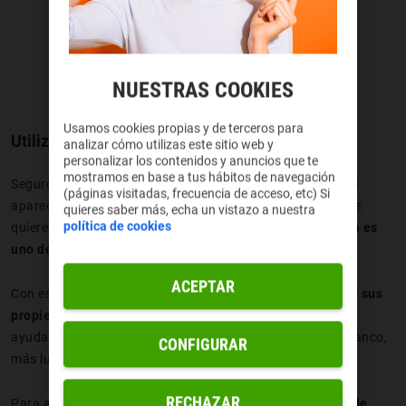
NUESTRAS COOKIES
Usamos cookies propias y de terceros para
Utilizar el histograma
analizar cómo utilizas este sitio web y
personalizar los contenidos y anuncios que te
mostramos en base a tus hábitos de navegación
Seguro que a veces sin querer le has dado a un botón y ha
(páginas visitadas, frecuencia de acceso, etc) Si
aparecido una montaña rara que no te deja ver la foto que
quieres saber más, echa un vistazo a nuestra
política de cookies
quieres editar. Pues,
aunque te moleste, esa herramienta es
uno de los tesoros de la
fotografía
.
ACEPTAR
Con este gráfico consigues
ver cómo está hecha la foto y sus
propiedades sin que influya la pantalla
de tu móvil. Esto
ayuda porque hay dispositivos que tienen un tono más blanco,
CONFIGURAR
más luminosidad…
RECHAZAR
Para activar el histograma tendrás que tocar
“Opciones de