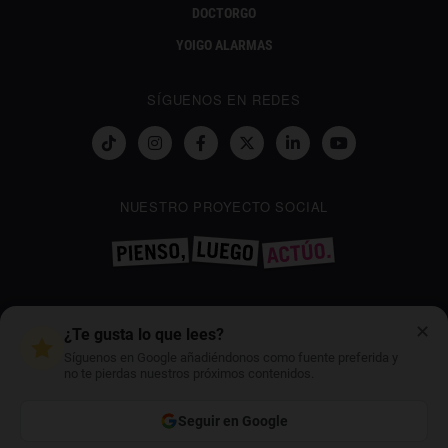
DOCTORGO
YOIGO ALARMAS
SÍGUENOS EN REDES
NUESTRO PROYECTO SOCIAL
CONTÁCTANOS
✕
¿Te gusta lo que lees?
GESTIONWEBYOIGO@YOIGO.COM
Síguenos en Google añadiéndonos como fuente preferida y
no te pierdas nuestros próximos contenidos.
Seguir en Google