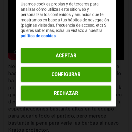
Usamos cookies propias y de terceros para
analizar cómo utilizas este sitio web y
personalizar los contenidos y anuncios que te
mostramos en base a tus hábitos de navegación
(páginas visitadas, frecuencia de acceso, etc) Si
quieres saber más, echa un vistazo a nuestra
política de cookies
ACEPTAR
No es la llegada del
Ragnarök
pero tampoco le
hace falta. Si el último juego de Santa Monica lo
CONFIGURAR
ha petado rozando el GOTY en 2022 es solo
porque partía de una base excelente. Y es esa, la
RECHAZAR
que puso el
God of War de 2018
, la que también
deslumbra con un port en PC. Necesitarás unas
especificaciones bastante altas en tu equipo
para sacarle todo el partido, pero merece
bastante la pena para verle las barbas al nuevo
Kratos protector.