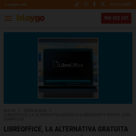
Ir a yoigo.com
SOY CLIENTE
900 622 247
INICIO
TECNOLOGÍA
LIBREOFFICE, LA ALTERNATIVA GRATUITA A MICROSOFT OFFICE: GUÍA
COMPLETA
LIBREOFFICE, LA ALTERNATIVA GRATUITA