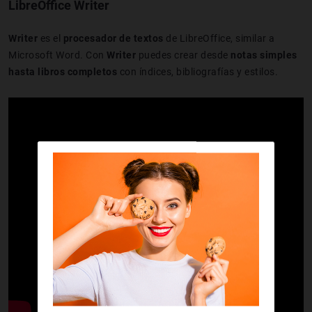
LibreOffice Writer
Writer
es el
procesador de textos
de LibreOffice, similar a
Microsoft Word. Con
Writer
puedes crear desde
notas simples
hasta libros completos
con índices, bibliografías y estilos.