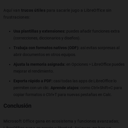
Aquí van
trucos útiles
para sacarle jugo a LibreOffice sin
frustraciones:
Usa plantillas y extensiones:
puedes añadir funciones extra
(correcciones, diccionarios y diseños).
Trabaja con formatos nativos (ODF):
así evitas sorpresas al
abrir documentos en otros equipos.
Ajusta la memoria asignada:
en Opciones > LibreOffice puedes
mejorar el rendimiento.
Exporta rápido a PDF:
casi todas las apps de LibreOffice lo
permiten con un clic.
Aprende atajos:
como Ctrl+Shift+C para
copiar formatos o Ctrl+T para nuevas pestañas en Calc.
Conclusión
Microsoft Office gana en ecosistema y funciones avanzadas;
LibreOffice gana en precio y libertad. Así pues, no hay un