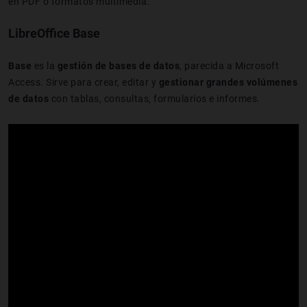
en PDF o formatos multimedia.
LibreOffice Base
Base
es la
gestión de bases de datos
, parecida a Microsoft
Access. Sirve para crear, editar y
gestionar grandes volúmenes
de datos
con tablas, consultas, formularios e informes.