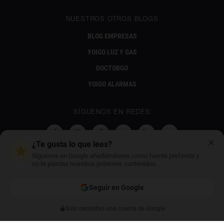
NUESTROS OTROS BLOGS
BLOG EMPRESAS
YOIGO LUZ Y GAS
DOCTORGO
YOIGO ALARMAS
SÍGUENOS EN REDES
✕
¿Te gusta lo que lees?
Síguenos en Google añadiéndonos como fuente preferida y
no te pierdas nuestros próximos contenidos.
NUESTRO PROYECTO SOCIAL
Seguir en Google
Solo necesitas una cuenta de Google
Anterior
Siguiente
CONTÁCTANOS