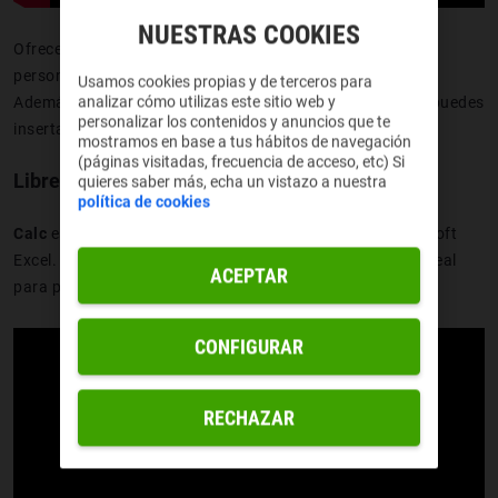
NUESTRAS COOKIES
Ofrece herramientas como
corrector ortográfico
, estilos
personalizables, plantillas y
exportación directa a PDF
.
Usamos cookies propias y de terceros para
analizar cómo utilizas este sitio web y
Además es compatible con formatos como ODT, DOCX y puedes
personalizar los contenidos y anuncios que te
insertar imágenes, tablas o gráficos fácilmente.
mostramos en base a tus hábitos de navegación
(páginas visitadas, frecuencia de acceso, etc) Si
LibreOffice Calc
quieres saber más, echa un vistazo a nuestra
política de cookies
Calc
es la
hoja de cálculo
de LibreOffice, similar a Microsoft
Excel. Permite trabajar con
datos, fórmulas y gráficos
, ideal
ACEPTAR
para presupuestos, contabilidad o análisis de datos.
CONFIGURAR
RECHAZAR