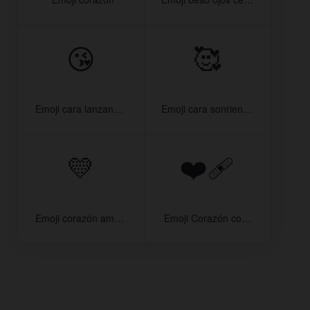
😘
🥰
Emoji cara lanzando beso
Emoji cara sonriendo con corazones
💛
❤‍🩹
Emoji corazón amarillo
️ Emoji Corazón con venda