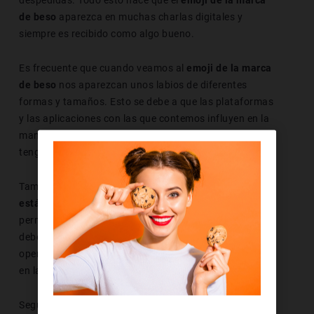
despedidas. Todo esto hace que el
emoji de la marca
de beso
aparezca en muchas charlas digitales y
siempre es recibido como algo bueno.
Es frecuente que cuando veamos al
emoji de la marca
de beso
nos aparezcan unos labios de diferentes
formas y tamaños. Esto se debe a que las plataformas
y las aplicaciones con las que contemos influyen en la
manera en la que lo vemos. Además, el S.O. que
tengamos también ejerce su influencia.
También es importante el hecho de que
este símbolo
está codificado en Unicode
y ese aspecto es el que le
permite ser reconocido por los ordenadores. Tampoco
debemos olvidar que el navegador y el sistema
operativo que tengamos tienen que ver con la forma
en la que vemos a este emoticono.
Seguidamente, tienes una tabla en la que aparecen