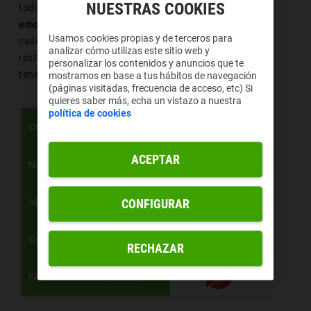
NUESTRAS COOKIES
todas las formas bajo las que podemos reconocer al
emoji de la marca del beso.
También puede darse el
Usamos cookies propias y de terceros para
caso de que queramos tener información sobre el
analizar cómo utilizas este sitio web y
resto de emoticonos y en la
web oficial de Unicode
personalizar los contenidos y anuncios que te
tenemos acceso a esta información.
mostramos en base a tus hábitos de navegación
(páginas visitadas, frecuencia de acceso, etc) Si
quieres saber más, echa un vistazo a nuestra
política de cookies
CÓDIGO
U+1F48B
💋
ACEPTAR
NAVEGADOR
APPLE
CONFIGURAR
GOOGLE /ANDROID
RECHAZAR
FACEBOOK / INSTAGRAM