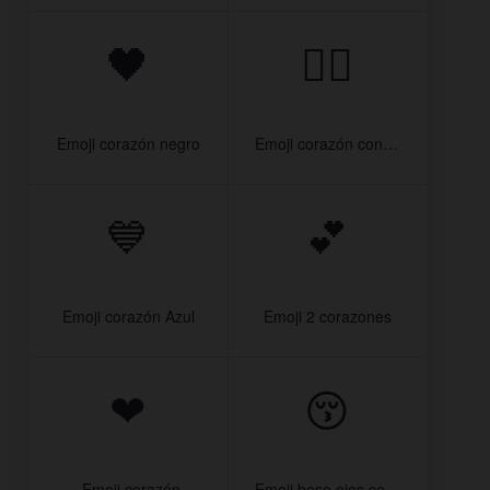
🖤
❤‍🔥
Emoji corazón negro
Emoji corazón con fuego
💙
💕
Emoji corazón Azul
Emoji 2 corazones
❤
😚
️ Emoji corazón
Emoji beso ojos cerrados