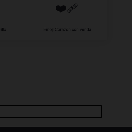
❤‍🩹
illo
️ Emoji Corazón con venda