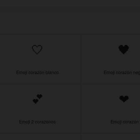
🤍
🖤
Emoji corazón blanco
Emoji corazón ne
💕
❤
Emoji 2 corazones
️ Emoji corazón