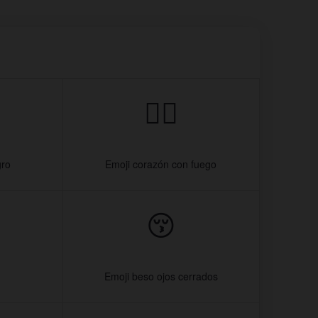
❤‍🔥
gro
Emoji corazón con fuego
😚
Emoji beso ojos cerrados