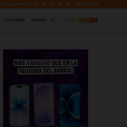
Llámanos al 900 622 247
SOY CLIENTE
A LO YOIGO
TRUCOS
El blog de