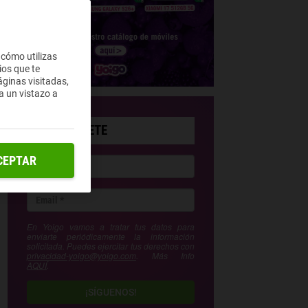
 cómo utilizas
ios que te
ginas visitadas,
a un vistazo a
SUSCRÍBETE
CEPTAR
En Yoigo vamos a tratar tus datos para
enviarte periódicamente la información
solicitada. Puedes ejercitar tus derechos con
privacidad-yoigo@yoigo.com
. Más Info
AQUÍ
.
¡SÍGUENOS!