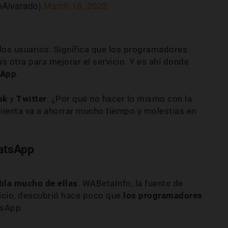
oAlvarado)
March 18, 2022
 los usuarios. Significa que los programadores
s otra para mejorar el servicio. Y es ahí donde
sApp
.
ok
y
Twitter
. ¿Por qué no hacer lo mismo con la
ienta va a ahorrar mucho tiempo y molestias en
atsApp
abla mucho de ellas
. WABetaInfo, la fuente de
vicio, descubrió hace poco que
los
programadores
sApp.