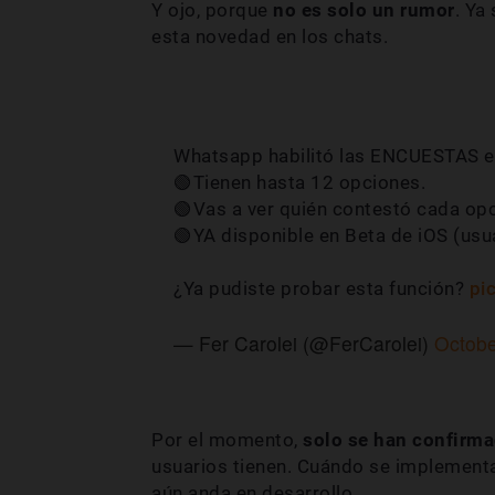
Y ojo, porque
no es solo un rumor
. Ya
esta novedad en los chats.
Whatsapp habilitó las ENCUESTAS e
🟢Tienen hasta 12 opciones.
🟢Vas a ver quién contestó cada opc
🟢YA disponible en Beta de iOS (usu
¿Ya pudiste probar esta función?
pi
— Fer Carolei (@FerCarolei)
Octobe
Por el momento,
solo se han confirma
usuarios tienen. Cuándo se implementa
aún anda en desarrollo.