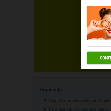
CONF
Contenido
Cómo hacer encuestas en What
Para qué servirán las encuestas