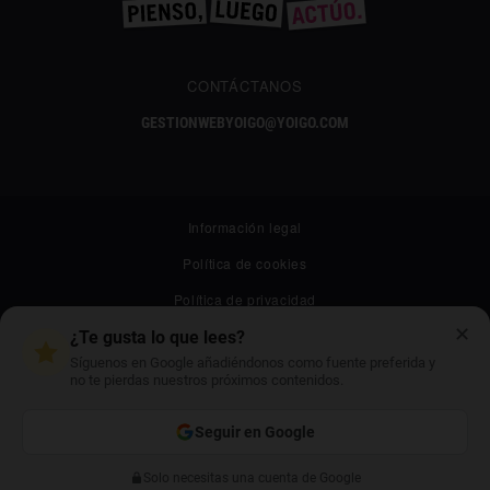
CONTÁCTANOS
GESTIONWEBYOIGO@YOIGO.COM
Información legal
Política de cookies
Política de privacidad
✕
Canal ético
¿Te gusta lo que lees?
Síguenos en Google añadiéndonos como fuente preferida y
Mapa web
no te pierdas nuestros próximos contenidos.
Archivo
Seguir en Google
Contacto
© 2026 All rights reserved
Solo necesitas una cuenta de Google
Anterior
Siguiente