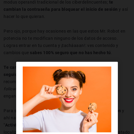
modus operandi tradicional de los ciberdelincuentes;
te
cambian la contraseña para bloquear el inicio de sesión
y así
hacer lo que quieran.
Pero ojo, porque hay ocasiones en las que estos Mr. Robot en
potencia no te modifican ninguno de los datos de acceso.
Logras entrar en tu cuenta y ¡tacháaaan!: ves contenido y
cambios que
sabes 100% seguro que no has hecho tú
.
Te cambian la imagen de perfil, envían MD
spam
a tus
seguidores y cambian datos de la descripción
. Es
recomendable echar un vistazo al contador de
following
y
followers
porque han podido toquetear también ahí para
enganchar a perfiles extraños.
Para salir de dudas, entra en tu perfil, vete a
Configuración
y
ahí navega hasta el apartado "
Seguridad
". Selecciona
"
Actividad de inicio de sesión
" y revisa que todas las
localizaciones registradas se corresponden a donde has estado