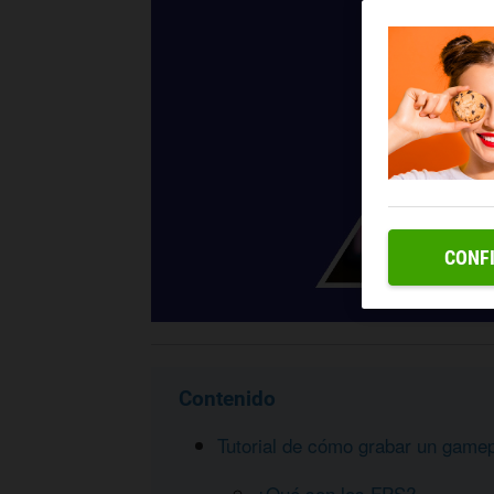
CONF
Contenido
Tutorial de cómo grabar un gamep
¿Qué son los FPS?