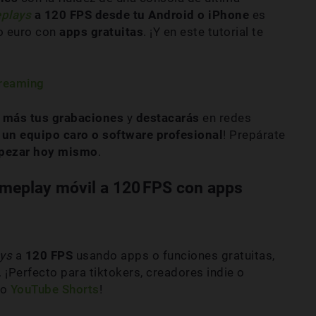
plays
a 120 FPS desde tu Android o iPhone
es
lo euro con
apps gratuitas
. ¡Y en este tutorial te
treaming
s más tus grabaciones
y
destacarás
en redes
 un equipo caro o software profesional
! Prepárate
mpezar hoy mismo
.
ameplay móvil a 120 FPS con apps
ys
a
120 FPS
usando apps o funciones gratuitas,
 ¡Perfecto para tiktokers, creadores indie o
o
YouTube Shorts
!