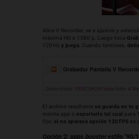
Abre V Recorder, ve a ajustes y selecc
máxima HD o 1080 p. Luego toca
Gra
120 Hz
y juega.
Cuando termines,
deti
Grabador Pantalla V Record
Desarrollador:
VIDEOSHOW Video Editor & Mak
El archivo resultante
se guarda en tu g
misma app o
exportarlo tal cual
para 
Ojo:
si no aparece opción 120 FPS
es 
Opción 2: apps
booster
estilo "90/