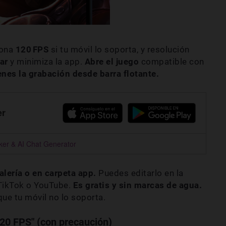
iona
120
FPS
si tu móvil lo soporta, y resolución
bar
y minimiza la app.
Abre el juego
compatible con
enes la grabación desde barra flotante.
er
er & AI Chat Generator
alería o en carpeta app.
Puedes editarlo en la
TikTok o YouTube.
Es gratis y sin marcas de agua.
que tu móvil no lo soporta.
120 FPS" (con precaución)