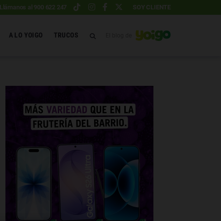
Llámanos al 900 622 247
SOY CLIENTE
A LO YOIGO
TRUCOS
El blog de