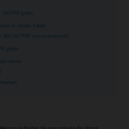
 120 FPS gratis
der (o similar fiable)
o "90/120 FPS" (con precaución)
PS gratis
lla nativa
t
ameplays
les
con la fluidez de una consola de última