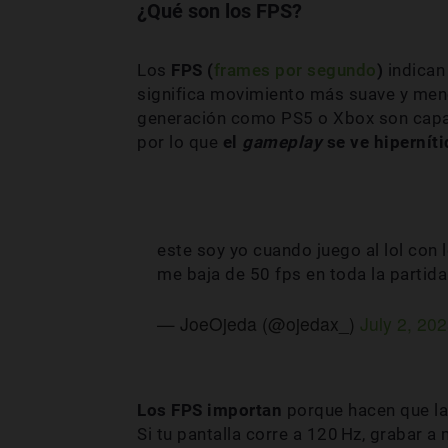
¿Qué son los FPS?
Los
FPS (
frames por segundo
)
indica
significa movimiento más suave y men
generación como PS5 o Xbox son capa
por lo que
el
gameplay
se ve hipernít
este soy yo cuando juego al lol con
me baja de 50 fps en toda la partid
— JoeOjeda (@ojedax_)
July 2, 20
Los FPS importan
porque hacen que la
Si tu pantalla corre a 120 Hz, grabar 