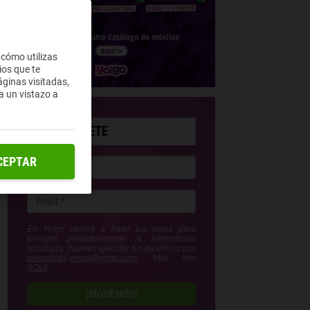
 cómo utilizas
ios que te
ginas visitadas,
a un vistazo a
SUSCRÍBETE
CEPTAR
En Yoigo vamos a tratar tus datos para
enviarte periódicamente la información
solicitada. Puedes ejercitar tus derechos con
privacidad-yoigo@yoigo.com
. Más Info
AQUÍ
.
¡SÍGUENOS!