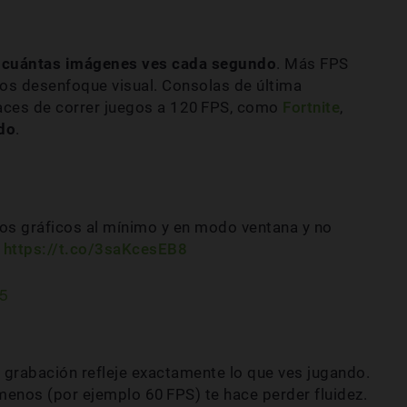
n
cuántas imágenes ves cada segundo
. Más FPS
os desenfoque visual. Consolas de última
ces de correr juegos a 120 FPS, como
Fortnite
,
ido
.
 los gráficos al mínimo y en modo ventana y no
a
https://t.co/3saKcesEB8
25
 grabación refleje exactamente lo que ves jugando.
a menos (por ejemplo 60 FPS)
te hace perder fluidez.