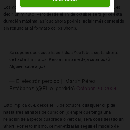
Los YouTube shorts tenían una
duración de 60 segundos
, es
decir, un minuto. Pero
desde el 15 de octubre
se triplicó esta
duración máxima
, así que ahora podrás
incluir más contenido
sin renunciar al formato de los Shorts.
Se supone que desde hace 5 días YouTube acepta shorts
de hasta 3 minutos. Pero a mí no me deja subirlos 🥲
Alguien sabe algo?
— El electrón perdido || Martín Pérez
Estébanez (@El_e_perdido)
October 20, 2024
Esto implica que, desde el 15 de octubre,
cualquier clip de
hasta tres minutos
de duración (siempre que tenga una
relación de aspecto
cuadrada o vertical)
será considerado un
Short.
Por esto mismo, se
monetizarán según el modelo
de