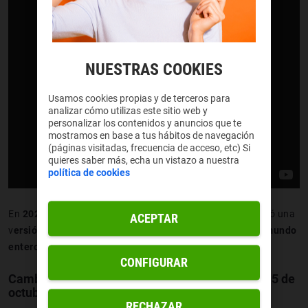
NUESTRAS COOKIES
Usamos cookies propias y de terceros para
analizar cómo utilizas este sitio web y
personalizar los contenidos y anuncios que te
mostramos en base a tus hábitos de navegación
(páginas visitadas, frecuencia de acceso, etc) Si
quieres saber más, echa un vistazo a nuestra
política de cookies
En
2020
YouTube anunció la creación de los Shorts. Lanzó una
ACEPTAR
v
ersión Beta en India
y en 2021 estuvo disponible
en el mundo
entero
.
CONFIGURAR
Cambios en los shorts de YouTube a partir del 15 de
octubre
RECHAZAR