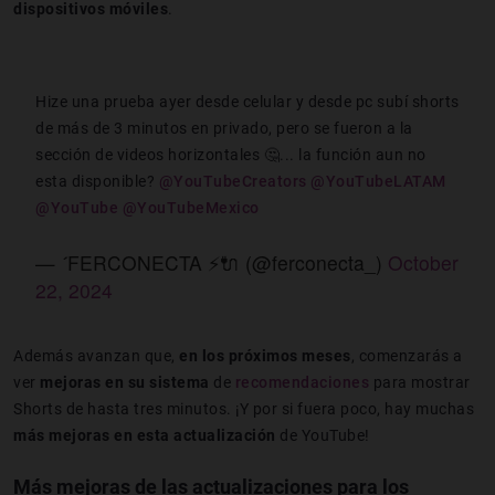
dispositivos móviles
.
Hize una prueba ayer desde celular y desde pc subí shorts
de más de 3 minutos en privado, pero se fueron a la
sección de videos horizontales 🤔... la función aun no
esta disponible?
@YouTubeCreators
@YouTubeLATAM
@YouTube
@YouTubeMexico
— FERCONECTA ⚡🔌 (@ferconecta_)
October
22, 2024
Además avanzan que,
en los próximos meses
, comenzarás a
ver
mejoras en su sistema
de
recomendaciones
para mostrar
Shorts de hasta tres minutos. ¡Y por si fuera poco, hay muchas
más mejoras en esta actualización
de YouTube!
Más mejoras de las actualizaciones para los