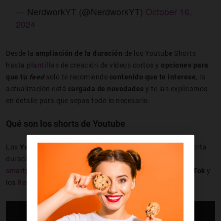
— NerdworkYT (@NerdworkYT)
October 16,
2024
Desde la
ampliación de la duración
de los Youtube Shorts
hasta
plantillas
de creación de vídeos cortos y
opciones para
que tu
feed
solo te recomiende
contenido que te interese
, la
actualización está
cargada de novedades
y te las explicamos
en detalle para que sepas todo lo necesario.
Qué son los shorts de Youtube
Los
YouTube Shorts
son
vídeos en formato vertical
de corta
duración que normalmente están
dirigidos a usuarios de
smartphones
. Guarda
semejanzas con los vídeos de TikTok
y
los
Reels de Instagram
.