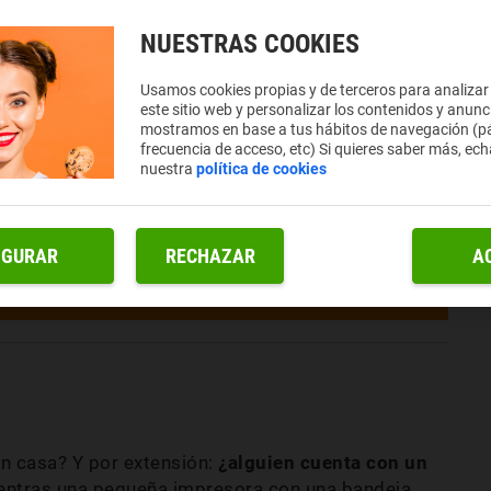
NUESTRAS COOKIES
Usamos cookies propias y de terceros para analizar
este sitio web y personalizar los contenidos y anunc
mostramos en base a tus hábitos de navegación (pá
frecuencia de acceso, etc) Si quieres saber más, ech
nuestra
política de cookies
IGURAR
RECHAZAR
A
n casa? Y por extensión:
¿alguien cuenta con un
entras una pequeña impresora con una bandeja