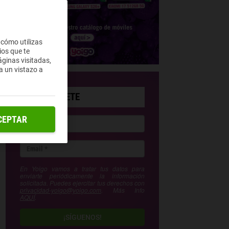
 cómo utilizas
ios que te
ginas visitadas,
a un vistazo a
SUSCRÍBETE
CEPTAR
En Yoigo vamos a tratar tus datos para
enviarte periódicamente la información
solicitada. Puedes ejercitar tus derechos con
privacidad-yoigo@yoigo.com
. Más Info
AQUÍ
.
¡SÍGUENOS!