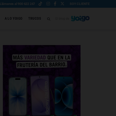
Llámanos al 900 622 247
SOY CLIENTE
A LO YOIGO
TRUCOS
El blog de