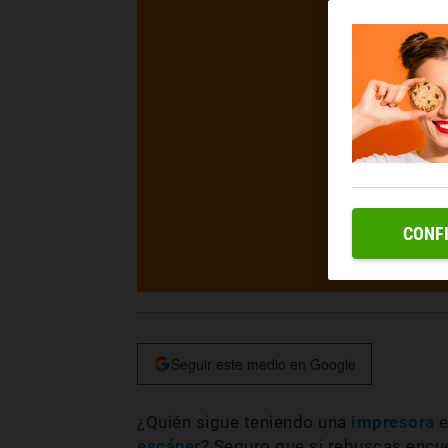
CONF
Seguir este medio en Google
¿Quién sigue teniendo una
impresora
e
escáner
? Seguro que si rebuscas encu