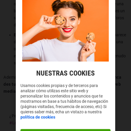
opiniones y valoraciones de otros clientes. Si el sitio tiene una
buena valoración, es más probable que sea confiable. Si es un
sitio nuevo o desconocido, investiga su historia o revisa foros
donde otros compradores compartan sus experiencias.
Evita sitios sospechosos
: si encuentras una oferta que parece
demasiado buena para ser cierta, probablemente no sea una
oferta sino un engaño. Los sitios web con precios
extremadamente bajos o con descuentos agresivos a menudo
son estafas.
NUESTRAS COOKIES
Además de esto, aunque sea fácil y todos lo sepamos,
nunca
des tus datos personales de cuenta a ningún contacto/web
Usamos cookies propias y de terceros para
analizar cómo utilizas este sitio web y
mediante
SMS
o correo electrónico
.
personalizar los contenidos y anuncios que te
mostramos en base a tus hábitos de navegación
(páginas visitadas, frecuencia de acceso, etc) Si
quieres saber más, echa un vistazo a nuestra
¿Pensando en hacerte con tus décimos de la
política de cookies
#LoteríadeNavidad
?