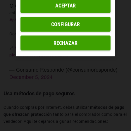
ACEPTAR
😈 Cuidado con los ciberdelincuentes, que aprovechan
estas fechas para tender trampas
#estafas
con
#phishing
, y la lotería no se salva.
CONFIGURAR
Compra la lotería sólo en lugares autorizados.
RECHAZAR
🔗
https://t.co/Eafxp8bIU0
pic.twitter.com/DRbJJOZMxG
— Consumo Responde (@consumoresponde)
December 5, 2024
Usa métodos de pago seguros
Cuando compras por Internet, debes utilizar
métodos de pago
que ofrezcan protección
tanto para el comprador como para el
vendedor. Aquí te dejamos algunas recomendaciones: