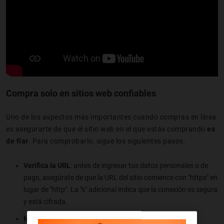
Compra solo en sitios web confiables
Uno de los aspectos más importantes cuando compras en línea
es asegurarte de que el sitio web en el que estás comprando
es
de fiar
. Para comprobarlo, sigue los siguientes pasos.
Verifica la URL
: antes de ingresar tus datos personales o de
pago, asegúrate de que la URL del sitio comience con "https" en
lugar de "http". La "s" adicional indica que la conexión es segura
y está cifrada.
Investiga la reputación del vendedor
: comprueba las