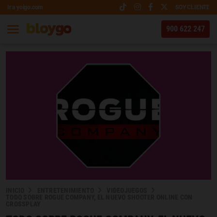
Ir a yoigo.com
SOY CLIENTE
900 622 247
INICIO
ENTRETENIMIENTO
VIDEOJUEGOS
TODO SOBRE ROGUE COMPANY, EL NUEVO SHOOTER ONLINE CON
CROSSPLAY