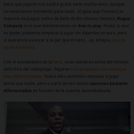
Decir que jugarlo nos saldrá gratis sería mucho decir, aunque
no estaríamos mintiendo para nada. Al igual que
Fornite
y la
mayoría de juegos online de éxito de los últimos tiempos,
Rogue
Company
es lo que denominamos un
free to play
. Poder, lo que
es poder, podemos empezar a jugar sin dejarnos un euro, pero
si queremos avanzar a la par que el resto… ay, amigos,
esa ya
es otra historia
.
Con el lanzamiento de la
beta
, unas semanas antes del estreno
definitivo del videojuego, llegaron
tres paquetes con ventajas
muy diferenciadas
. Todos ellos permitían empezar a jugar
antes que nadie, pero a parte de eso tenían
opciones bastante
diferenciadas
en función de la cuantía desembolsada: