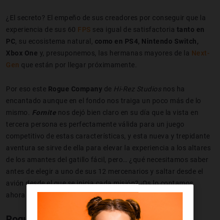
¿El secreto? El empeño de sus creadores por conseguir que la
experiencia de sus 60
FPS
sea igual de satisfactoria
tanto en
PC
, su ecosistema natural,
como en PS4, Nintendo Switch,
Xbox One
y, presuponemos, las hermanas mayores de la
Next-
Gen
que están por llegar próximamente.
Por eso este
Rogue Company
de
Hi-Rez Studios
nos ha
encantado aunque en el fondo nos traiga un poco más de lo
mismo.
Fornite
nos dejó bien claro en su día que la vista en
tercera persona es perfectamente válida para un juego
competitivo de estas características, y esta nueva y trepidante
aventura se sirve de ella para elevar la experiencia a los altares
de los amantes del gatillo fácil, pero… ¿qué necesitamos saber
antes de elegir a uno de sus 12 mercenarios y saltar desde el
avión desde el que se inicia cada misión? ¡Os lo contamos
ahora mismo!
Rogue Company, el último en sumarse a la