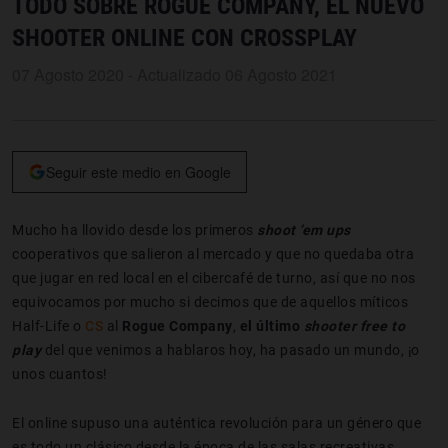
TODO SOBRE ROGUE COMPANY, EL NUEVO
SHOOTER ONLINE CON CROSSPLAY
07 Agosto 2020 - Actualizado 06 Agosto 2021
Seguir este medio en Google
Mucho ha llovido desde los primeros
shoot ’em ups
cooperativos que salieron al mercado y que no quedaba otra
que jugar en red local en el cibercafé de turno, así que no nos
equivocamos por mucho si decimos que de aquellos míticos
Half-Life o
CS
al
Rogue Company
,
el último
shooter
free to
play
del que venimos a hablaros hoy, ha pasado un mundo, ¡o
unos cuantos!
El online supuso una auténtica revolución para un género que
es todo un clásico desde la época de las salas recreativas.