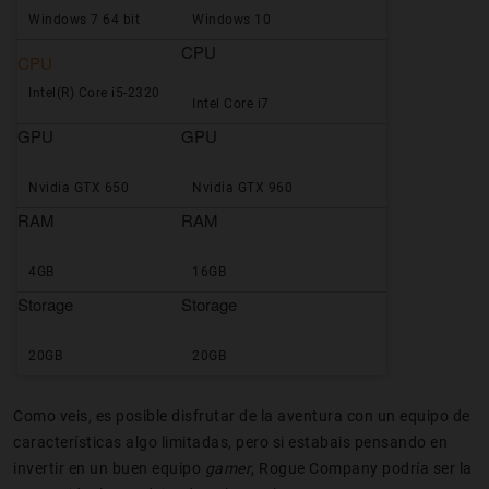
Windows 7 64 bit
Windows 10
CPU
CPU
Intel(R) Core i5-2320
Intel Core i7
GPU
GPU
Nvidia GTX 650
Nvidia GTX 960
RAM
RAM
4GB
16GB
Storage
Storage
20GB
20GB
Como veis, es posible disfrutar de la aventura con un equipo de
características algo limitadas, pero si estabais pensando en
invertir en un buen equipo
gamer
, Rogue Company podría ser la