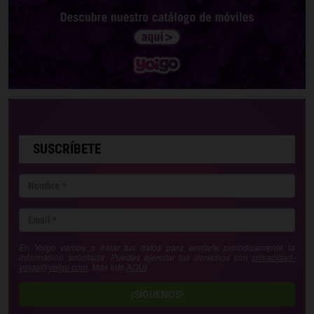
SUSCRÍBETE
En Yoigo vamos a tratar tus datos para enviarte periódicamente la
información solicitada. Puedes ejercitar tus derechos con
privacidad-
yoigo@yoigo.com
. Más Info
AQUÍ
.
¡SÍGUENOS!