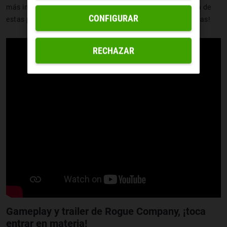
más importante... ¡contra usuarios que utilicen cualquiera de
CONFIGURAR
estas plataformas por muy
haters
que sean de unas u otras!
RECHAZAR
Gameplay
y trailer de Rogue Company, ¡toca
entrar en materia!