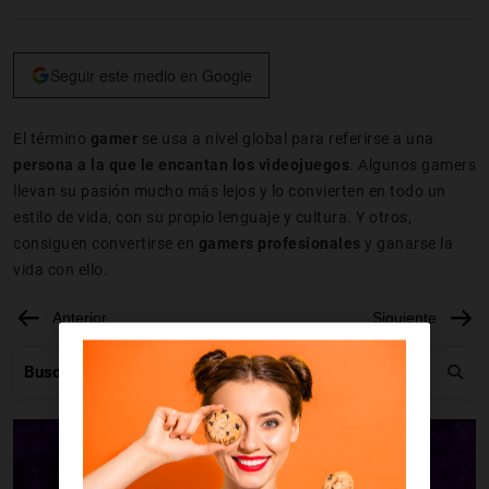
Seguir este medio en Google
El término
gamer
se usa a nivel global para referirse a una
persona a la que le encantan los videojuegos
. Algunos gamers
llevan su pasión mucho más lejos y lo convierten en todo un
estilo de vida, con su propio lenguaje y cultura. Y otros,
consiguen convertirse en
gamers profesionales
y ganarse la
vida con ello.
Anterior
Siguiente