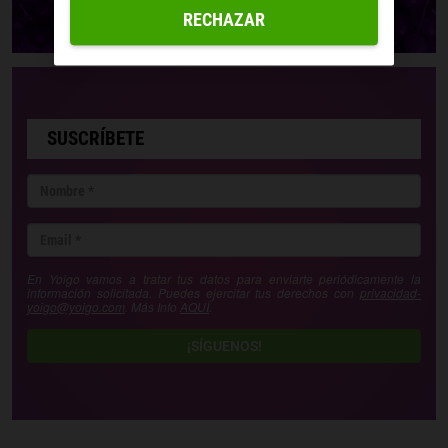
RECHAZAR
SUSCRÍBETE
En Yoigo vamos a tratar tus datos para enviarte periódicamente la
información solicitada. Puedes ejercitar tus derechos con
privacidad-
yoigo@yoigo.com
. Más Info
AQUÍ
.
¡SÍGUENOS!