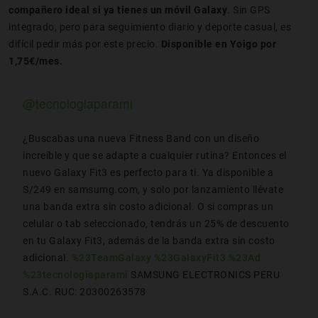
compañero ideal si ya tienes un móvil Galaxy
. Sin GPS
integrado, pero para seguimiento diario y deporte casual, es
difícil pedir más por este precio.
Disponible en Yoigo por
1,75€/mes.
@tecnologiaparami
¿Buscabas una nueva Fitness Band con un diseño
increíble y que se adapte a cualquier rutina? Entonces el
nuevo Galaxy Fit3 es perfecto para ti. Ya disponible a
S/249 en samsumg.com, y solo por lanzamiento llévate
una banda extra sin costo adicional. O si compras un
celular o tab seleccionado, tendrás un 25% de descuento
en tu Galaxy Fit3, además de la banda extra sin costo
adicional.
%23TeamGalaxy
%23GalaxyFit3
%23Ad
%23tecnologiaparami
SAMSUNG ELECTRONICS PERU
S.A.C. RUC: 20300263578