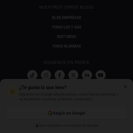
NUESTROS OTROS BLOGS
BLOG EMPRESAS
YOIGO LUZ Y GAS
DOCTORGO
YOIGO ALARMAS
SÍGUENOS EN REDES
✕
¿Te gusta lo que lees?
NUESTRO PROYECTO SOCIAL
Síguenos en Google añadiéndonos como fuente preferida y
no te pierdas nuestros próximos contenidos.
Seguir en Google
Solo necesitas una cuenta de Google
Anterior
Siguiente
CONTÁCTANOS