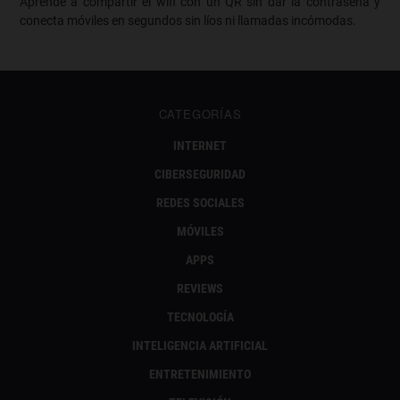
Aprende a compartir el wifi con un QR sin dar la contraseña y
conecta móviles en segundos sin líos ni llamadas incómodas.
CATEGORÍAS
INTERNET
CIBERSEGURIDAD
REDES SOCIALES
MÓVILES
APPS
REVIEWS
TECNOLOGÍA
INTELIGENCIA ARTIFICIAL
ENTRETENIMIENTO