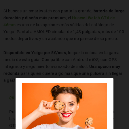
Si buscas un smartwatch con pantalla grande,
batería de larga
duración y diseño más premium
, el
Huawei Watch GT6 de
46mm
es una de las opciones más sólidas del catálogo de
Yoigo. Pantalla AMOLED circular de 1,43 pulgadas, más de 100
modos deportivos y un acabado que no parece de su precio.
Disponible en Yoigo por 5€/mes,
lo que lo coloca en la gama
media de esta guía. Compatible con Android e iOS, con GPS
integrado y seguimiento avanzado de salud.
Una opción muy
redonda
para quien quiere algo más que una pulsera sin llegar
a gastar lo de un Apple Watch.
@isabelmarind
Publi. El reloj del que te vas a enamorar. Te dejo por aquí
las principales novedades de mi nuevo HUAWEI WATCH
GT6. Merece la pena? SI y lo vas a ir comprobando