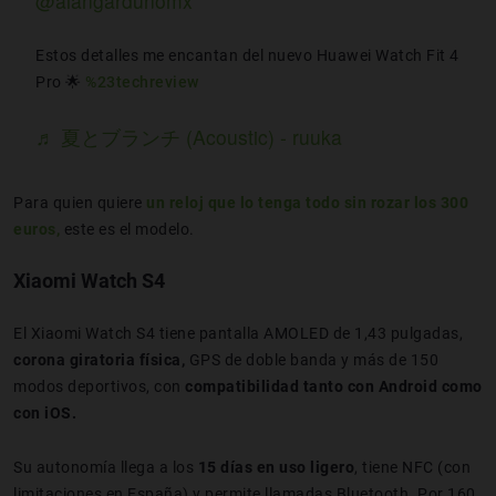
@alangardunomx
Estos detalles me encantan del nuevo Huawei Watch Fit 4
Pro 🌟
%23techreview
♬ 夏とブランチ (Acoustic) - ruuka
Para quien quiere
un reloj que lo tenga todo sin rozar los 300
euros,
este es el modelo.
Xiaomi Watch S4
El Xiaomi Watch S4 tiene pantalla AMOLED de 1,43 pulgadas,
corona giratoria física,
GPS de doble banda y más de 150
modos deportivos, con
compatibilidad tanto con Android como
con iOS.
Su autonomía llega a los
15 días en uso ligero
, tiene NFC (con
limitaciones en España) y permite llamadas Bluetooth. Por 160