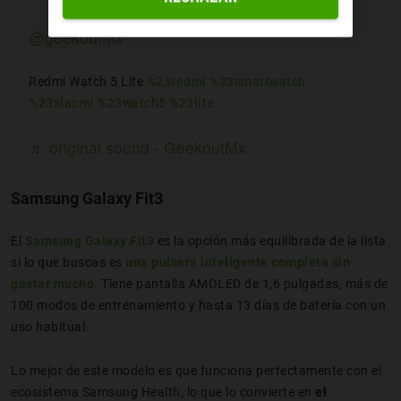
@geekoutmx
Redmi Watch 5 Lite
%23redmi
%23smartwatch
%23xiaomi
%23watch5
%23lite
♬ original sound - GeekoutMx
Samsung Galaxy Fit3
El
Samsung Galaxy Fit3
es la opción más equilibrada de la lista
si lo que buscas es
una pulsera inteligente completa sin
gastar mucho
.
Tiene pantalla AMOLED de 1,6 pulgadas, más de
100 modos de entrenamiento y hasta 13 días de batería con un
uso habitual.
Lo mejor de este modelo es que funciona perfectamente con el
ecosistema Samsung Health, lo que lo convierte en
el