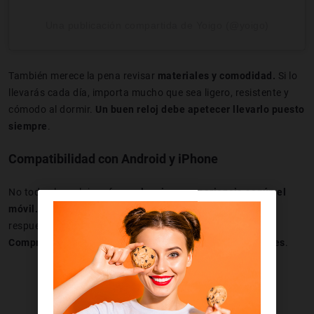
Una publicación compartida de Yoigo (@yoigo)
También merece la pena revisar
materiales y comodidad.
Si lo
llevarás cada día, importa mucho que sea ligero, resistente y
cómodo al dormir.
Un buen reloj debe apetecer llevarlo puesto
siempre
.
Compatibilidad con Android y iPhone
No todos los relojes ofrecen
la misma experiencia según el
móvil.
Algunos aprovechan mejor Android y otros limitan
respuestas a notificaciones o sincronización en iPhone.
Comprobar compatibilidad evita compras decepcionantes
.