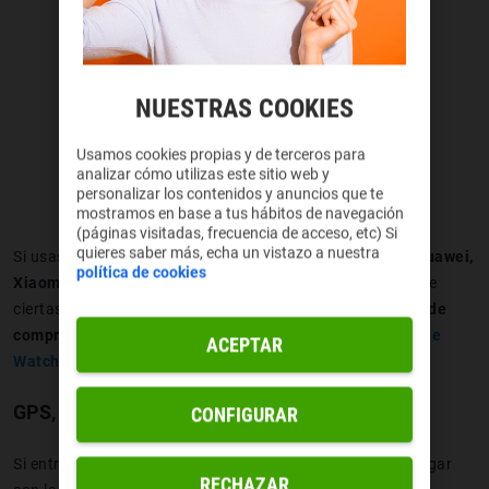
NUESTRAS COOKIES
Usamos cookies propias y de terceros para
analizar cómo utilizas este sitio web y
Imagen de Vadym Plysiuk. Licencia de iStock.
personalizar los contenidos y anuncios que te
mostramos en base a tus hábitos de navegación
(páginas visitadas, frecuencia de acceso, etc) Si
quieres saber más, echa un vistazo a nuestra
Si usas
móvil
Samsung, Galaxy
suele integrarse mejor.
Huawei,
política de cookies
Xiaomi u Oppo funcionan bien
con varias marcas, aunque
ciertas funciones dependen del sistema.
Revisarlo antes de
comprar es obligatorio
. Y si eres de
iPhone, pues un
Apple
ACEPTAR
Watch.
GPS, pagos NFC y funciones de salud
CONFIGURAR
Si entrenas sin móvil, busca
GPS integrado.
Si quieres pagar
RECHAZAR