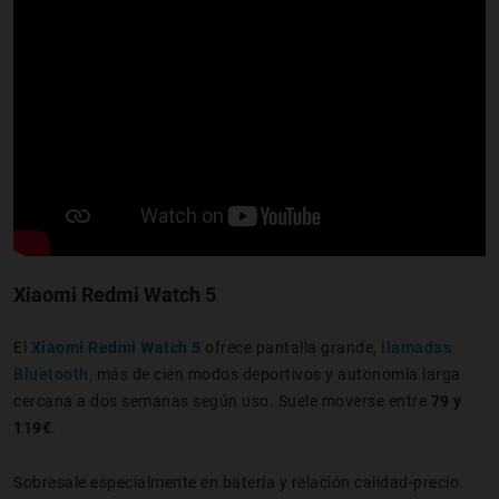
Xiaomi Redmi Watch 5
El
Xiaomi Redmi Watch 5
ofrece pantalla grande,
llamadas
Bluetooth,
más de cien modos deportivos y autonomía larga
cercana a dos semanas según uso. Suele moverse entre
79 y
119€
.
Sobresale especialmente en batería y relación calidad-precio.