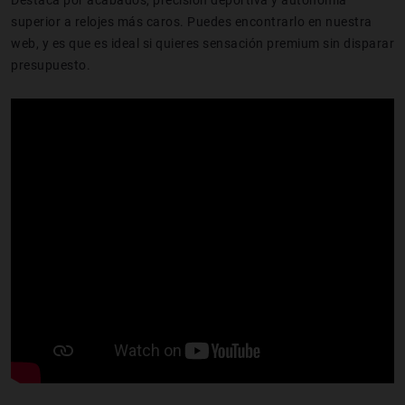
Destaca por acabados, precisión deportiva y autonomía
superior a relojes más caros. Puedes encontrarlo en nuestra
web, y es que es ideal si quieres sensación premium sin disparar
presupuesto.