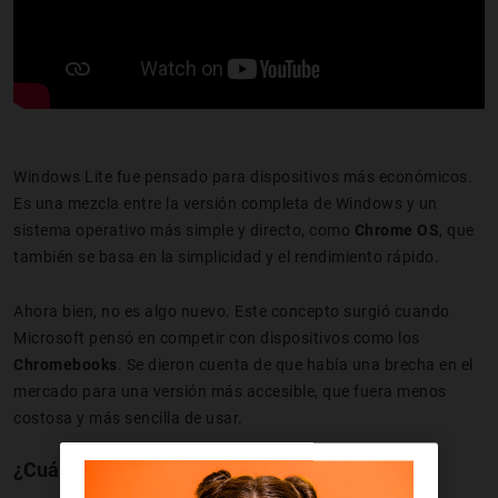
Windows Lite fue pensado para dispositivos más económicos.
Es una mezcla entre la versión completa de Windows y un
sistema operativo más simple y directo, como
Chrome OS
, que
también se basa en la simplicidad y el rendimiento rápido.
Ahora bien, no es algo nuevo. Este concepto surgió cuando
Microsoft pensó en competir con dispositivos como los
Chromebooks
. Se dieron cuenta de que había una brecha en el
mercado para una versión más accesible, que fuera menos
costosa y más sencilla de usar.
¿Cuáles son los tipos de Windows Lite?