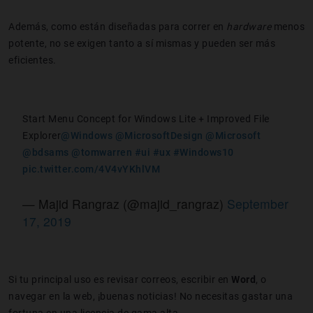
Además, como están diseñadas para correr en
hardware
menos
potente, no se exigen tanto a sí mismas y pueden ser más
eficientes.
Start Menu Concept for Windows Lite + Improved File
Explorer
@Windows
@MicrosoftDesign
@Microsoft
@bdsams
@tomwarren
#ui
#ux
#Windows10
pic.twitter.com/4V4vYKhlVM
— Majid Rangraz (@majid_rangraz)
September
17, 2019
Si tu principal uso es revisar correos, escribir en
Word
, o
navegar en la web, ¡buenas noticias! No necesitas gastar una
fortuna en una licencia de gama alta.