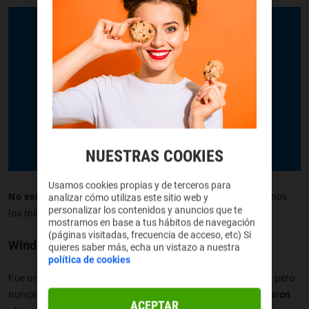
NUESTRAS COOKIES
Usamos cookies propias y de terceros para
No existe un único tipo de
Windows L
ite
. Aquí te explicamos
analizar cómo utilizas este sitio web y
personalizar los contenidos y anuncios que te
los más importantes para que los tengas en cuenta:
mostramos en base a tus hábitos de navegación
(páginas visitadas, frecuencia de acceso, etc) Si
Windows 10X
quieres saber más, echa un vistazo a nuestra
política de cookies
Fue una de las versiones lite más esperadas de Microsoft, pero
nunca vio la luz como se esperaba. En su lugar,
se fusionaron
ACEPTAR