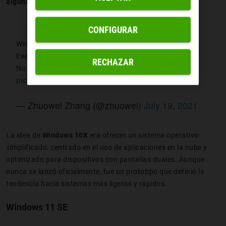
algunas de sus características con
Windows 11
.
CONFIGURAR
Windows 10X really, really went all in on PWAs:
Even the file manager is HTML5/React.
RECHAZAR
No wonder Microsoft cancelled Windows 10X...
pic.twitter.com/ap6gQUzAw5
— Zhuowei Zhang (@zhuowei)
July 19, 2021
La idea de
Windows 10X
era ofrecer un sistema operativo
simplificado, centrado en el uso de aplicaciones en la nube y
optimizado para dispositivos con pantallas duales. Aunque
nunca se lanzó oficialmente, fue un prototipo que definió la
tendencia hacia sistemas más ligeros y rápidos.
Windows 11 SE