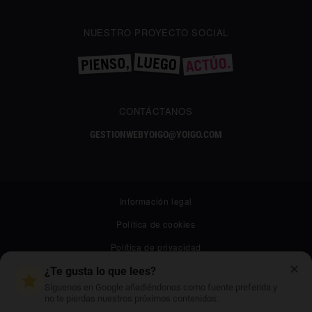
NUESTRO PROYECTO SOCIAL
CONTÁCTANOS
GESTIONWEBYOIGO@YOIGO.COM
Información legal
Política de cookies
Política de privacidad
✕
Canal ético
¿Te gusta lo que lees?
Síguenos en Google añadiéndonos como fuente preferida y
Mapa web
no te pierdas nuestros próximos contenidos.