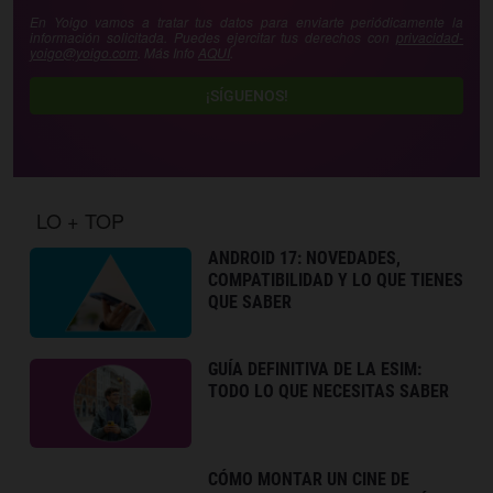
En Yoigo vamos a tratar tus datos para enviarte periódicamente la
información solicitada. Puedes ejercitar tus derechos con
privacidad-
yoigo@yoigo.com
. Más Info
AQUÍ
.
¡SÍGUENOS!
LO + TOP
ANDROID 17: NOVEDADES,
COMPATIBILIDAD Y LO QUE TIENES
QUE SABER
GUÍA DEFINITIVA DE LA ESIM:
TODO LO QUE NECESITAS SABER
CÓMO MONTAR UN CINE DE