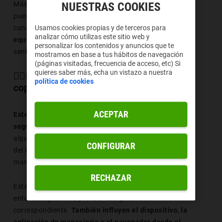
Más allá de su significado literal, este emoji también
NUESTRAS COOKIES
puede emplearse para transmitir cercanía, apoyo y
conexión emocional.
Representa una relación en
Usamos cookies propias y de terceros para
analizar cómo utilizas este sitio web y
equilibrio
, donde ambas personas comparten
personalizar los contenidos y anuncios que te
sentimientos y experiencias.
mostramos en base a tus hábitos de navegación
(páginas visitadas, frecuencia de acceso, etc) Si
quieres saber más, echa un vistazo a nuestra
👩‍❤️‍👨 Emoji enamorados hombre y mujer
política de cookies
copiar y pegar
ACEPTAR
Este emoji puede mostrarse con ligeras variaciones
según la plataforma o el sistema operativo.
En
algunos casos cambian los rasgos faciales, el estilo
CONFIGURAR
del corazón o los colores, aunque el mensaje visual se
mantiene intacto.
RECHAZAR
Estas diferencias se deben a la forma en que cada
entorno digital interpreta el código Unicode
correspondiente.
También influyen el dispositivo, la