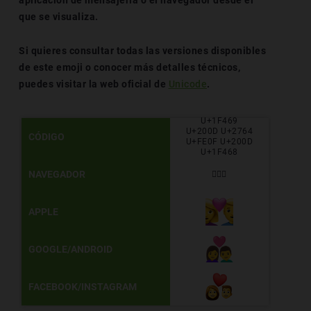
aplicación de mensajería o el navegador desde el
que se visualiza.
Si quieres consultar todas las versiones disponibles
de este emoji o conocer más detalles técnicos,
puedes visitar la web oficial de
Unicode
.
U+1F469
U+200D U+2764
CÓDIGO
U+FE0F U+200D
U+1F468
NAVEGADOR
👩‍❤️‍👨
APPLE
GOOGLE/ANDROID
FACEBOOK/INSTAGRAM