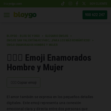
Ir a yoigo.com
SOY CLIENTE
900 622 247
BLOYGO - BLOG DE YOIGO
GLOSARIO EMOJIS
EMOJIS SAN VALENTÍN&#X1F48C;: ¡PARA LOS MÁS ROMÁNTICOS!
EMOJI ENAMORADOS HOMBRE Y MUJER
👩‍❤️‍👨 Emoji Enamorados
Hombre y Mujer
👩‍❤️‍👨
Copiar emoji
El amor también se expresa en los pequeños detalles
digitales. Este emoji representa una conexión
emocional clara y directa entre dos personas que