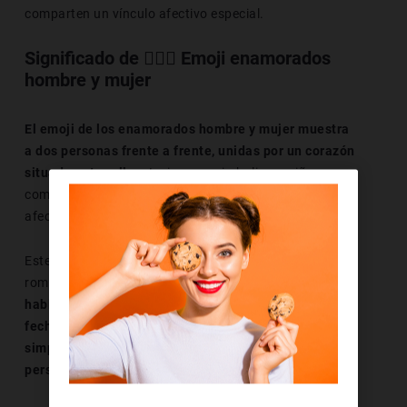
comparten un vínculo afectivo especial.
Significado de 👩‍❤️‍👨 Emoji enamorados
hombre y mujer
El emoji de los enamorados hombre y mujer muestra
a dos personas frente a frente, unidas por un corazón
situado entre ellas.
La imagen simboliza cariño,
complicidad y una relación sentimental basada en el
afecto mutuo.
Este símbolo se utiliza para expresar amor de pareja,
romanticismo o estabilidad emocional.
Es muy
habitual en mensajes relacionados con aniversarios,
fechas especiales, declaraciones de amor o
simplemente para reforzar el vínculo con la otra
persona.