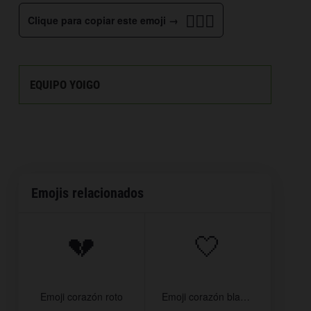
👩‍❤️‍👨
Clique para copiar este emoji →
EQUIPO YOIGO
Emojis relacionados
💔
🤍
Emoji corazón roto
Emoji corazón blanco