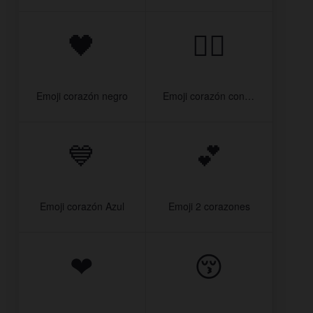
🖤
❤‍🔥
Emoji corazón negro
Emoji corazón con fuego
💙
💕
Emoji corazón Azul
Emoji 2 corazones
❤
😚