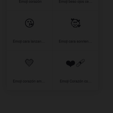
️ Emoji corazón
Emoji beso ojos cerrados
😘
🥰
Emoji cara lanzando beso
Emoji cara sonriendo con corazones
💛
❤‍🩹
Emoji corazón amarillo
️ Emoji Corazón con venda