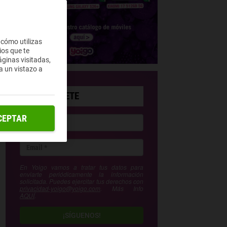
 cómo utilizas
ios que te
ginas visitadas,
a un vistazo a
SUSCRÍBETE
CEPTAR
En Yoigo vamos a tratar tus datos para
enviarte periódicamente la información
solicitada. Puedes ejercitar tus derechos con
privacidad-yoigo@yoigo.com
. Más Info
AQUÍ
.
¡SÍGUENOS!