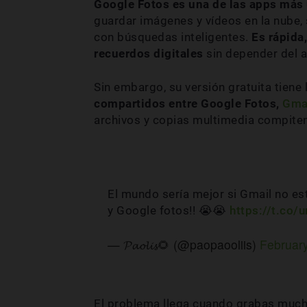
Google Fotos es una de las apps más 
guardar imágenes y vídeos en la nube,
con búsquedas inteligentes.
Es rápida
recuerdos digitales
sin depender del 
Sin embargo, su versión gratuita tiene
compartidos entre Google Fotos,
Gma
archivos y copias multimedia compiten
El mundo sería mejor si Gmail no es
y Google fotos!! 😭😭
https://t.co
— 𝓟𝓪𝓸𝓵𝓲𝓼🌻 (@paopaooliis)
February
El problema llega cuando grabas much