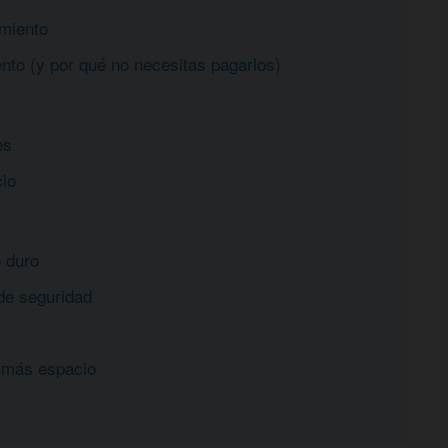
miento
nto (y por qué no necesitas pagarlos)
es
cio
o duro
de seguridad
 más espacio