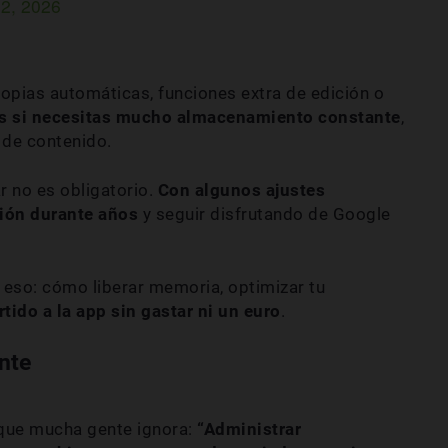
12, 2026
pias automáticas, funciones extra de edición o
es si necesitas mucho almacenamiento constante
,
 de contenido.
r no es obligatorio.
Con algunos ajustes
ción durante años
y seguir disfrutando de Google
 eso: cómo liberar memoria, optimizar tu
tido a la app sin gastar ni un euro
.
nte
 que mucha gente ignora:
“Administrar