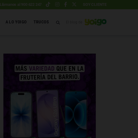
Llámanos al 900 622 247
SOY CLIENTE
A LO YOIGO
TRUCOS
El blog de