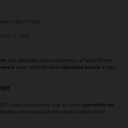
r.com/UsEv7zFIqb
mber 9, 2025
ords
que deberían darles un premio a Team Cherry.
erencia
, pero también darle
identidad propia
a este
ight
(2017) pesa muchísimo. Fue
un
indie
convertido en
pecable que mezclaba dificultad, exploración y