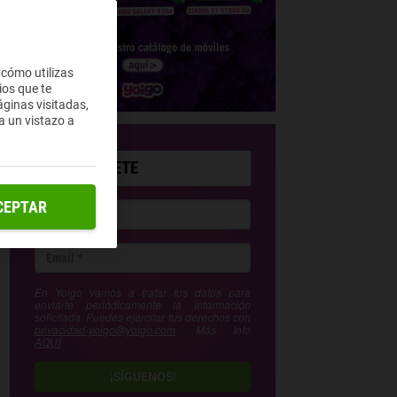
 cómo utilizas
ios que te
ginas visitadas,
a un vistazo a
SUSCRÍBETE
CEPTAR
En Yoigo vamos a tratar tus datos para
enviarte periódicamente la información
solicitada. Puedes ejercitar tus derechos con
privacidad-yoigo@yoigo.com
. Más Info
AQUÍ
.
¡SÍGUENOS!