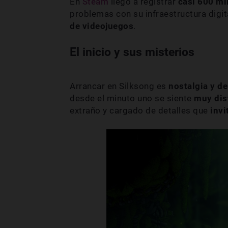
En
Steam
llegó a registrar
casi 600 mi
problemas con su infraestructura digit
de videojuegos
.
El inicio y sus misterios
Arrancar en Silksong es
nostalgia y d
desde el minuto uno se siente
muy dis
extraño y cargado de detalles que
invi