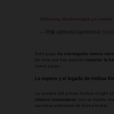
#Silksong
#hollowknight
pic.twitte
— 阿穆 (@BradyClaph83904)
Septe
Este juego
ha conseguido tantos réc
Se nota que han querido
respetar la h
nuevo juego.
La espera y el legado de Hollow Kn
La sombra del primer Hollow Knight 
clásico instantáneo
, con un diseño im
narrativa ambiental de forma brutal.