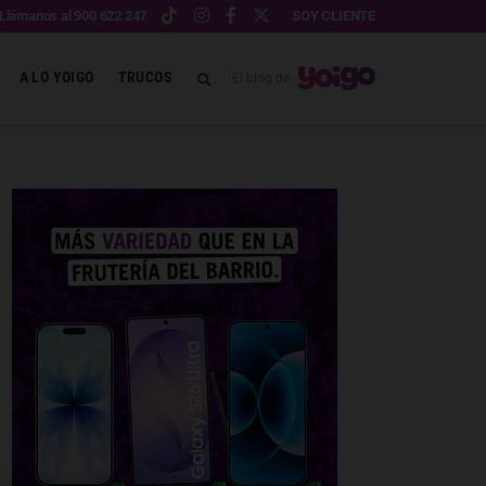
Llámanos al 900 622 247
SOY CLIENTE
A LO YOIGO
TRUCOS
El blog de