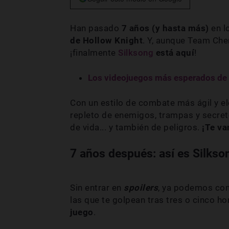
Han pasado
7 años (y hasta más)
en 
de Hollow Knight
. Y, aunque Team Che
¡finalmente
Silksong
está aquí
!
Los videojuegos más esperados de 
Con un estilo de combate más ágil y e
repleto de enemigos, trampas y secre
de vida... y también de peligros.
¡Te va
7 años después: así es Silkso
Sin entrar en
spoilers
, ya podemos com
las que te golpean tras tres o cinco 
juego
.