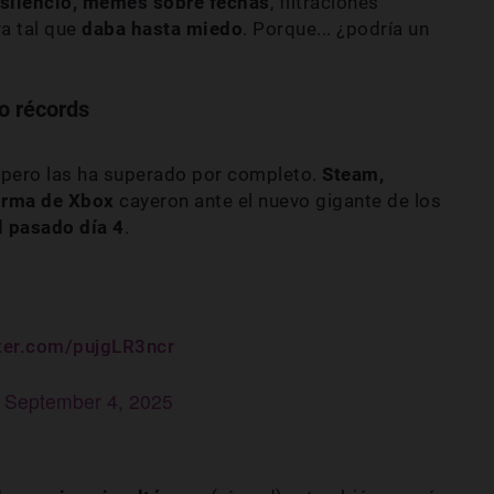
silencio, memes sobre fechas
, filtraciones
ra tal que
daba hasta miedo
. Porque... ¿podría un
to récords
 pero las ha superado por completo.
Steam,
forma de Xbox
cayeron ante el nuevo gigante de los
l pasado día 4
.
tter.com/pujgLR3ncr
)
September 4, 2025