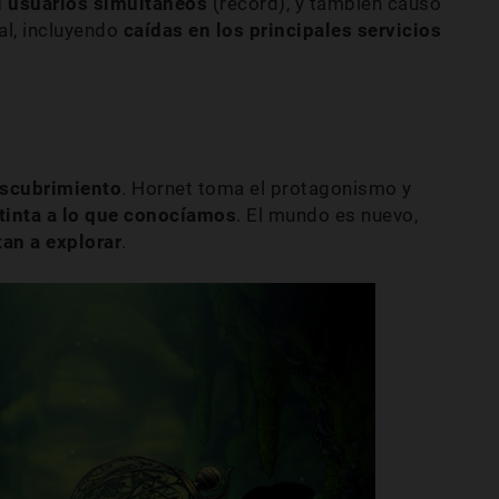
l usuarios simultáneos
(récord), y también causó
al, incluyendo
caídas en los principales servicios
escubrimiento
. Hornet toma el protagonismo y
tinta a lo que conocíamos
. El mundo es nuevo,
tan a explorar
.