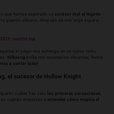
los que hemos esperado un
sucesor real al legado
rry guardó silencio, después de una larga espera,
2025: nuestro top
legante, el juego nos sumerge en un nuevo reino
tos.
Silksong
brilla con escenarios vibrantes, llenos
mos a contar todo!
ng, el sucesor de Hollow Knight
partir cuáles han sido
las primeras sensaciones
,
horas cuando empiezas a
entender cómo respira el