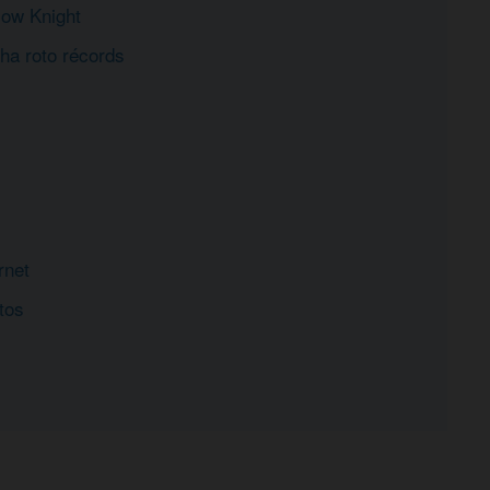
low Knight
 ha roto récords
rnet
tos