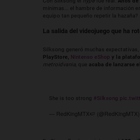
Con Silksong el
hype
fue real.
Años de 
mínimas... el hambre de información e
equipo tan pequeño repetir la hazaña?
La salida del videojuego que ha ro
Silksong generó muchas expectativas,
PlayStore,
Nintenso eShop
y la plata
metroidvania
, que
acaba de lanzarse e
She is too strong
#Silksong
pic.twi
— RedKingMTX🍉 (@RedKingMTX