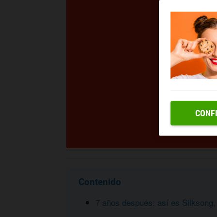
CONF
Contenido
7 años después: así es Silksong,