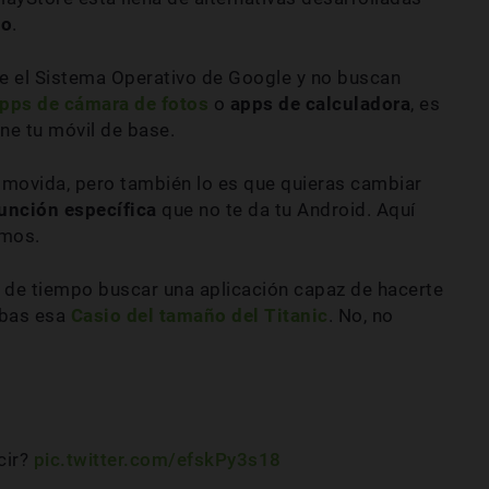
to
.
ce el Sistema Operativo de Google y no buscan
pps de cámara de fotos
o
apps de calculadora
, es
ne tu móvil de base.
a movida, pero también lo es que quieras cambiar
unción específica
que no te da tu Android. Aquí
imos.
 de tiempo buscar una aplicación capaz de hacerte
abas esa
Casio del tamaño del Titanic
. No, no
cir?
pic.twitter.com/efskPy3s18