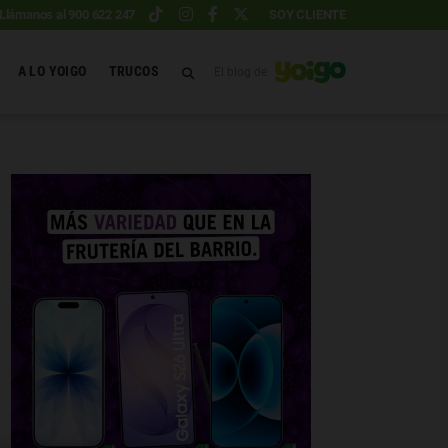
Llámanos al 900 622 247
SOY CLIENTE
A LO YOIGO
TRUCOS
El blog de