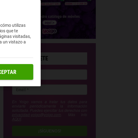
 cómo utilizas
ios que te
ginas visitadas,
a un vistazo a
SUSCRÍBETE
CEPTAR
En Yoigo vamos a tratar tus datos para
enviarte periódicamente la información
solicitada. Puedes ejercitar tus derechos con
privacidad-yoigo@yoigo.com
. Más Info
AQUÍ
.
¡SÍGUENOS!