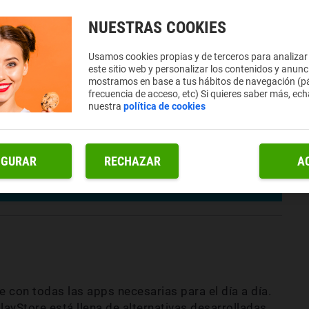
NUESTRAS COOKIES
Usamos cookies propias y de terceros para analizar
este sitio web y personalizar los contenidos y anunc
mostramos en base a tus hábitos de navegación (pá
frecuencia de acceso, etc) Si quieres saber más, ech
nuestra
política de cookies
IGURAR
RECHAZAR
A
rie con todas las apps necesarias para el día a día.
layStore está llena de alternativas desarrolladas