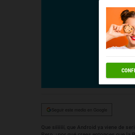
CONF
Seguir este medio en Google
Que sííííííí, que Android ya viene de se
Pero, ¿por qué crees entonces que la P