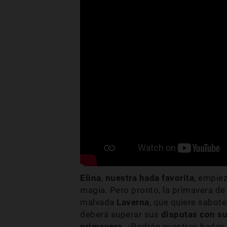
Elina
,
nuestra hada favorita
, empiez
magia. Pero pronto, la primavera de
malvada
Laverna
, que quiere sabotea
deberá superar sus
disputas con su
primavera
. ¿Podrán nuestras hadas f