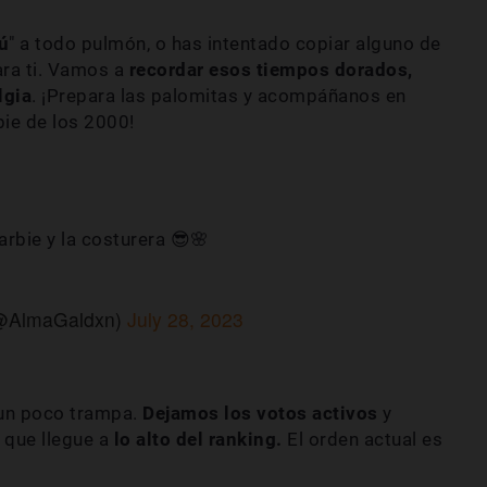
ú
" a todo pulmón, o has intentado copiar alguno de
ara ti. Vamos a
recordar esos tiempos dorados,
lgia
. ¡Prepara las palomitas y acompáñanos en
bie de los 2000!
arbie y la costurera 😎🌸
 (@AlmaGaldxn)
July 28, 2023
 un poco trampa.
Dejamos los votos activos
y
a que llegue a
lo alto del ranking.
El orden actual es