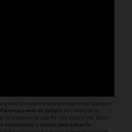
a a asistir a una escuela para aprender danza y
Fairytopia está en peligro
por culpa de la
r la danza anual que da vida al arco iris. Elina
s compañeras y unirlas para salvar la
avoritas cumplir su misión y traer la estación