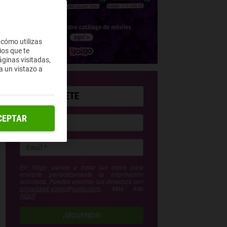
 cómo utilizas
ios que te
ginas visitadas,
a un vistazo a
SUSCRÍBETE
CEPTAR
En Yoigo vamos a tratar tus datos para
enviarte periódicamente la información
solicitada. Puedes ejercitar tus derechos con
privacidad-yoigo@yoigo.com
. Más Info
AQUÍ
.
¡SÍGUENOS!