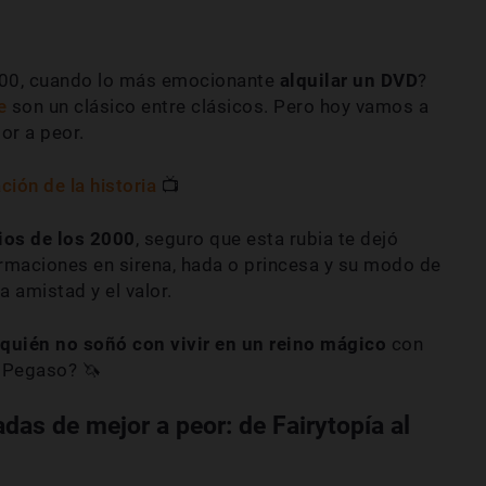
000, cuando lo más emocionante
alquilar un DVD
?
e
son un clásico entre clásicos. Pero hoy vamos a
or a peor.
ión de la historia
📺
ios de los 2000
, seguro que esta rubia te dejó
rmaciones en sirena, hada o princesa y su modo de
a amistad y el valor.
quién no soñó con vivir en un reino mágico
con
a Pegaso? 🦄
das de mejor a peor: de Fairytopía al