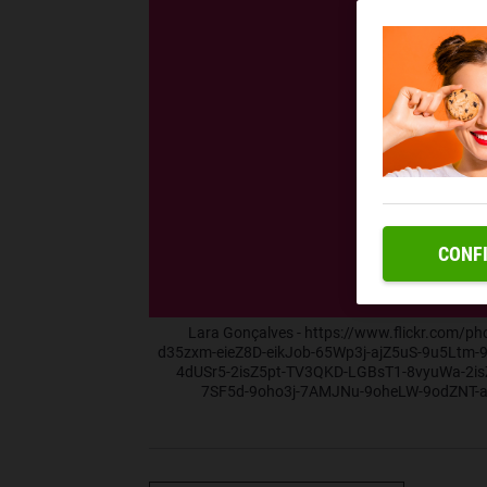
CONF
Lara Gonçalves - https://www.flickr.com/p
d35zxm-eieZ8D-eikJob-65Wp3j-ajZ5uS-9u5Ltm-
4dUSr5-2isZ5pt-TV3QKD-LGBsT1-8vyuWa-2i
7SF5d-9oho3j-7AMJNu-9oheLW-9odZNT-aG