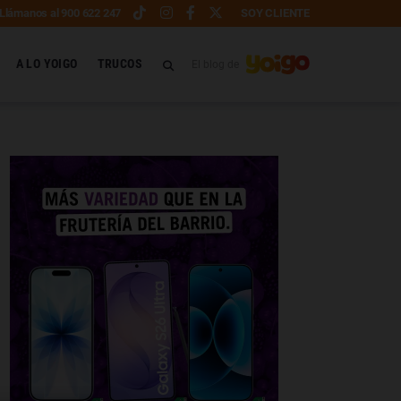
Llámanos al 900 622 247
SOY CLIENTE
A LO YOIGO
TRUCOS
El blog de