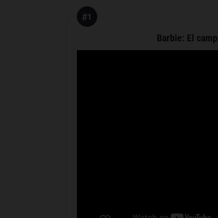
#1
Barbie: El cam