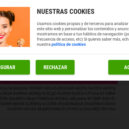
NUESTRAS COOKIES
Usamos cookies propias y de terceros para analizar
este sitio web y personalizar los contenidos y anunc
mostramos en base a tus hábitos de navegación (pá
frecuencia de acceso, etc) Si quieres saber más, ech
nuestra
política de cookies
IGURAR
RECHAZAR
A
hotos/larabarbie/7899807486/in/photolist-eieZmr-9u2KrX-eieYPg-
9u2Ky4-9odWv6-aGitEg-9u5LgC-9u2Kte-9u2Kzi-o7FuAa-a11dBw-
sZ5fk-2px4BPo-Nbari-7NMZmn-9FA4uL-oBLwww-9F7jMF-9oh1fL-
isRB-eieZUk-2jJBWVy-a1zZ9S-cf2ydj-bkaEoA-2nuid5N-e13kmn-
2nufKHr-oe1tA2-dkqWt5-kW4JFx-PrHCLu-2nzLWDZ-3hc1ku/