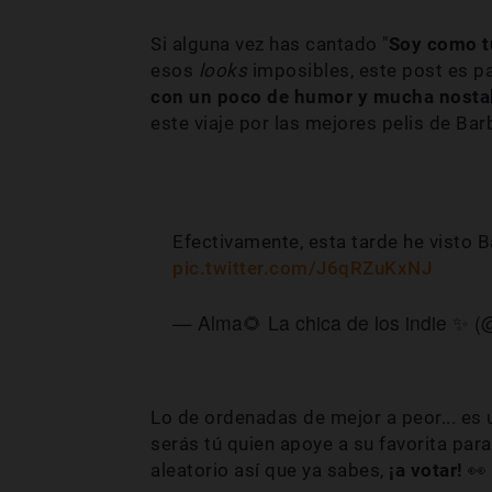
Si alguna vez has cantado "
Soy como t
esos
looks
imposibles, este post es p
con un poco de humor y mucha nosta
este viaje por las mejores pelis de Bar
Efectivamente, esta tarde he visto B
pic.twitter.com/J6qRZuKxNJ
— Alma🌻 La chica de los indie ✨
Lo de ordenadas de mejor a peor... es
serás tú quien apoye a su favorita par
aleatorio así que ya sabes,
¡a votar!
👀