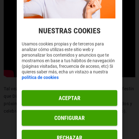
NUESTRAS COOKIES
Usamos cookies propias y de terceros para
analizar cómo utilizas este sitio web y
personalizar los contenidos y anuncios que te
mostramos en base a tus hábitos de navegación
(páginas visitadas, frecuencia de acceso, etc) Si
quieres saber más, echa un vistazo a nuestra
política de cookies
Tal vez los espectadores están guardándose para el gran festín
que Disney nos tiene preparado con el lanzamiento en los
ACEPTAR
próximos meses de dos de sus
blockbusters
más recordados y
celebrados,
Aladdin
(24 de mayo) y
El rey león
(19 de julio).
CONFIGURAR
RECHAZAR