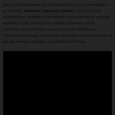
Solo uno puede ganar y la crítica parece que ya a ha elegido a
su favorito.
Pokèmon: Detective Pikachu,
¡te elijo a ti!
El
esperadísimo
comeback
del demonio creado en los 90 por Mike
Mignola ha sido recibido con críticas infernales que la
condenan como un flojo y torpe intento de reflotar una
franquicia aclamada, sin la chispa diabólica, humor ni poesía de
las dos entregas dirigidas por Guillermo del Toro.