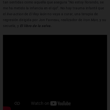
tan sentidas como aquella que asegura “No estoy llorando, se
me ha metido la infancia en el ojo”. No hay trauma infantil que
el
live
-
action
de
El Rey
león
no vaya a curar, una terapia de
regresión dirigida por Jon Favreau, realizador de
Iron Man,
y su
secuela, y
El libro de la selva
.