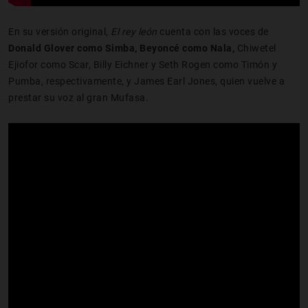
En su versión original,
El rey león
cuenta con las voces de
Donald
Glover como Simba, Beyoncé como Nala,
Chiwetel
Ejiofor como Scar, Billy Eichner y Seth Rogen como Timón y
Pumba, respectivamente, y James Earl Jones, quien vuelve a
prestar su voz al gran Mufasa.