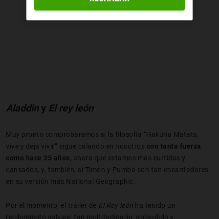
Aladdin
y
El rey león
Muy pronto comprobaremos si la filosofía “Hakuna Matata,
vive y deja vivir” sigue calando en nosotros
con tanta fuerza
como hace 25 años,
ahora que estamos más curtidos y
cansados, y, también, si Timón y Pumba son tan encantadores
en su versión más National Geographic.
Por el momento, el tráiler de
El Rey
león
ha tenido un
recibimiento salvaje, tan multitudinario, aplaudido y