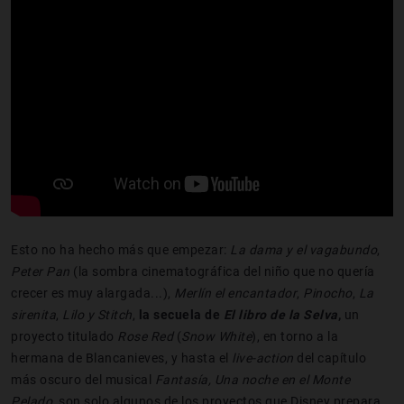
Esto no ha hecho más que empezar:
La dama y el vagabundo
,
Peter Pan
(la sombra cinematográfica del niño que no quería
crecer es muy alargada...),
Merlín el encantador
,
Pinocho
,
La
sirenita
,
Lilo y Stitch
,
la secuela de
El libro de la Selva
,
un
proyecto titulado
Rose Red
(
Snow White
), en torno a la
hermana de Blancanieves, y hasta el
live-
action
del capítulo
más oscuro del musical
Fantasía,
Una noche en el Monte
Pelado,
son solo algunos de los proyectos que Disney prepara