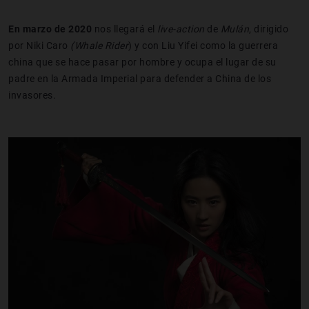
En marzo de
2020
nos
llegará el
live
-
actio
n
de
Mulán
, dirigido
por Niki Caro
(Whale
Ride
r
) y con Liu Yifei como la guerrera
china que se hace pasar por hombre y ocupa el lugar de su
padre en la Armada Imperial para defender a China de los
invasores.