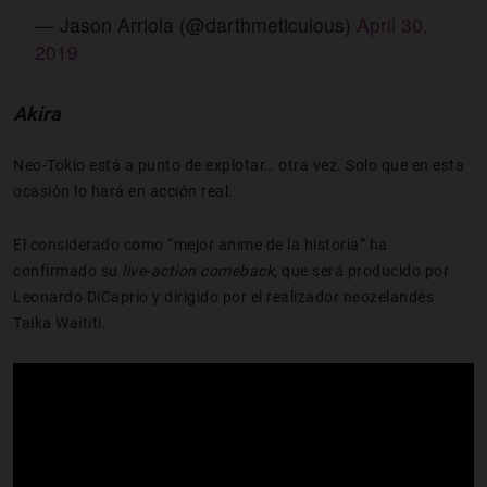
— Jason Arriola (@darthmeticulous)
April 30,
2019
Akira
Neo-Tokio está a punto de explotar… otra vez. Solo que en esta
ocasión lo hará en acción real.
El considerado como “mejor anime de la historia” ha
confirmado su
live
-action comeback
, que será producido por
Leonardo DiCaprio y dirigido por el realizador neozelandés
Taika Waititi.