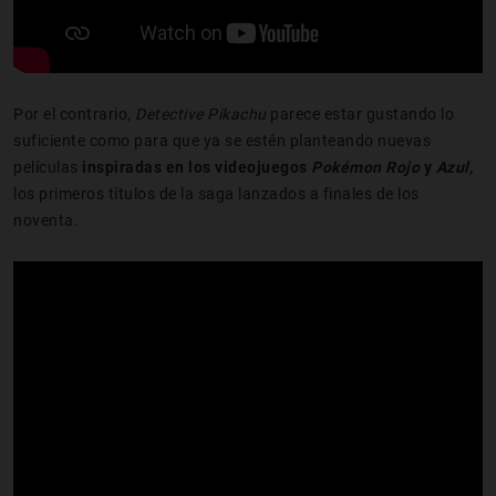
Por el contrario,
Detective
Pikachu
parece estar gustando lo
suficiente como para que ya se estén planteando nuevas
películas
inspiradas en los videojuegos
Pokémon
Rojo
y
Azul
,
los primeros títulos de la saga lanzados a finales de los
noventa.