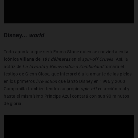
Disney...
world
Todo apunta a que será Emma Stone quien se convierta en
la
icónica villana de
101 dálmatas
en el
spin-
off
Cruella
. Así, la
actriz de
La
favorita
y
Bienvenidos
a
Zombieland
tomará el
testigo de Glenn Close, que interpretó a la amante de las pieles
en los primeros
live-
action
que lanzó Disney en 1996 y 2000.
Campanilla también tendrá su propio
spin
-off
en acción real y
hasta el mismísimo Príncipe Azul contará con sus 90 minutos
de gloria.