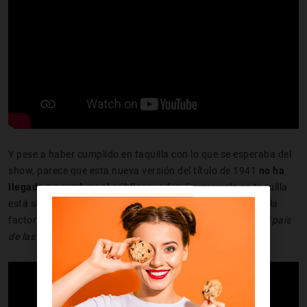
Y pese a haber cumplido en taquilla con lo que se esperaba del
show, parece que esta nueva versión del título de 1941
no ha
llegado a asombrar al
público
y, además, su vuelo en taquilla
está siendo más bajo que el de otras cintas
live-
action
de la
factoría, como
Cenicienta
,
El libro de la
selva
o
Alicia en el país
de las maravillas
, también dirigida por Burton.