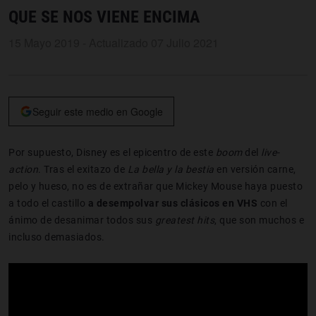
QUE SE NOS VIENE ENCIMA
15 Mayo 2019 - Actualizado 07 Julio 2021
Seguir este medio en Google
Por supuesto, Disney es el epicentro de este
boom
del
live-
action
. Tras el exitazo de
La bella y la bestia
en versión carne,
pelo y hueso, no es de extrañar que Mickey Mouse haya puesto
a todo el castillo
a desempolvar sus clásicos en
VHS
con el
ánimo de desanimar todos sus
greatest hits
, que son muchos e
incluso demasiados.