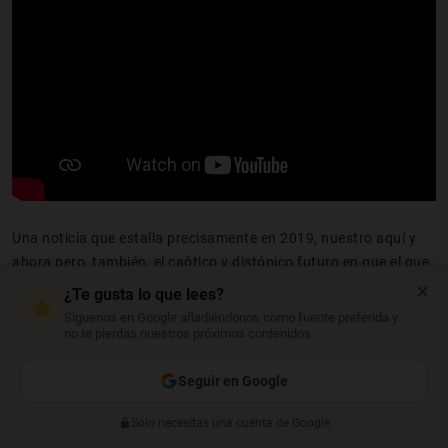
Una noticia que estalla precisamente en 2019, nuestro aquí y
ahora pero, también, el caótico y distópico futuro en que el que
se situaba el manga original.
Más de 30 años han
pasado
✕
¿Te gusta lo que lees?
desde el estreno en 1988 del anime más famoso de la historia,
Síguenos en Google añadiéndonos como fuente preferida y
pura dinamita cyberpunk y cinematográfica basada en la
no te pierdas nuestros próximos contenidos.
monumental obra del propio director, Katsuhiro Ôtomo.
Seguir en Google
Solo necesitas una cuenta de Google
Anterior
Siguiente