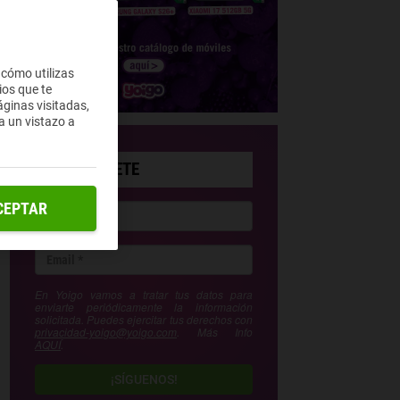
 cómo utilizas
ios que te
ginas visitadas,
a un vistazo a
SUSCRÍBETE
CEPTAR
En Yoigo vamos a tratar tus datos para
enviarte periódicamente la información
solicitada. Puedes ejercitar tus derechos con
privacidad-yoigo@yoigo.com
. Más Info
AQUÍ
.
¡SÍGUENOS!