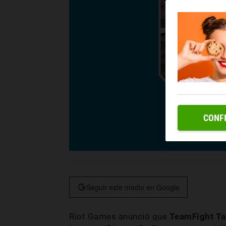
CONF
Seguir este medio en Google
Riot Games anunció que
TeamFight Tac