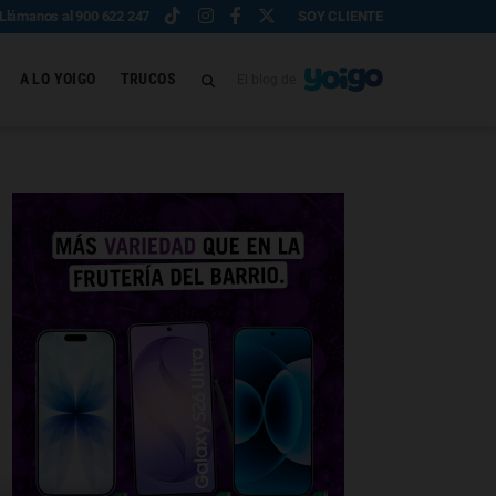
Llámanos al 900 622 247
SOY CLIENTE
A LO YOIGO
TRUCOS
El blog de