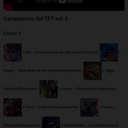
Campeones del TFT set 3
Coste 1
● Zoe – (Guardiana de las estrellas/Hechicero).
●
Poppy – (Guardiana de las estrellas/Vanguardia).
● Ziggs –
(Rebelde/Pirotécnico)
● Leona – (Cibernético/Vanguardia).
● Fiora – (Cibernético/Espadachín).
● Xayah –
(Celestial/Espadachín).
● Twisted Fate – (Crono/Hechicero).