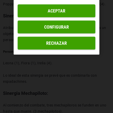
Poppy (1), Zoe (1), Ahri (2), Neeko (3), Syndra (3), Soraka (4).
ACEPTAR
Sinergia Cibernética:
CONFIGURAR
Atributo: los campeones cibernéticos que tengan al menos un
objeto equipado, obtendrán 300 de vida y 30 de ataque (3
personajes), u 800 HP y 80AD (6).
RECHAZAR
Personajes de la compo:
Leona (1), Fiora (1), Irelia (4).
Lo ideal de esta sinergia se prevé que es combinarla con
espadachines.
Sinergia Mechapiloto:
Al comienzo del combate, tres mechapiloros se funden en uno
hasta que muere. (3 mechapilotos).