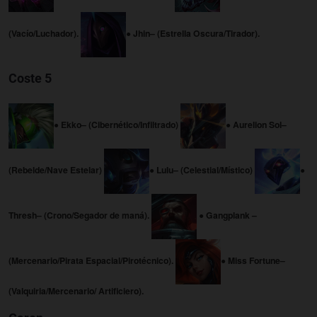
(Vacío/Luchador).
● Jhin– (Estrella Oscura/Tirador).
Coste 5
● Ekko– (Cibernético/Infiltrado)
● Aurelion Sol–
(Rebelde/Nave Estelar)
● Lulu– (Celestial/Místico)
●
Thresh– (Crono/Segador de maná).
● Gangplank –
(Mercenario/Pirata Espacial/Pirotécnico).
● Miss Fortune–
(Valquiria/Mercenario/ Artificiero).