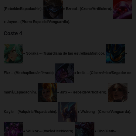
(Rebelde/Espadachin).
● Ezreal– (Crono/Artificiero).
● Jayce– (Pirata Espacial/Vanguardia).
Coste 4
● Soraka – (Guardiana de las estrellas/Místico).
●
Fizz – (Mechapiloto/Infiltrado)
● Irelia – (Cibernético/Segador de
maná/Espadachín).
● Jinx – (Rebelde/Articifiero).
●
Kayle – (Valquiria/Espadachín).
● Wukong– (Crono/Vanguarda).
● Vel´koz – (Vacío/Hechicero).
● Cho´Gath–