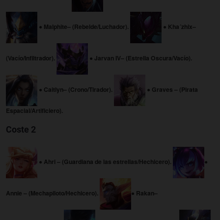
● Malphite– (Rebelde/Luchador).
● Kha´zhix–
(Vacío/Infiltrador).
● Jarvan IV– (Estrella Oscura/Vacío).
● Caitlyn– (Crono/Tirador).
● Graves – (Pirata
Espacial/Artificiero).
Coste 2
● Ahri – (Guardiana de las estrellas/Hechicero).
●
Annie – (Mechapiloto/Hechicero).
● Rakan–