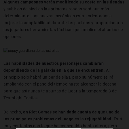
Algunos campeones verán modificado su coste en las tiendas
y subirlos de nivel en las primeras rondas será aun más
determinante. Las nuevas mecánicas están orientadas a
mejorar la adaptabilidad durante las partidas y proporcionar a
los jugadores herramientas tácticas que amplíen el abanico de
opciones.
Las habilidades de nuestros personajes cambiarán
dependiendo de la galaxia en la que se encuentren
. Al
principio solo habrá un par de ellas, pero su número se irá
ampliando con el paso del tiempo hasta alcanzar la decena,
para que así nunca te aburras de jugar a la temporada 3 de
Teamfight Tactics.
De hecho,
en Riot Games se han dado cuenta de que uno de
los principales problemas del juego es la rejugabilidad
. Está
muy contentos con lo que ha conseguido hasta ahora, pero