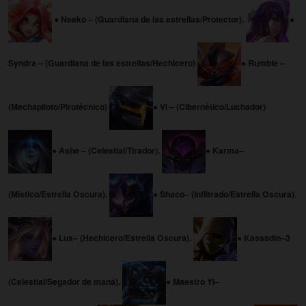
● Neeko – (Guardiana de las estrellas/Protector).
●
Syndra – (Guardiana de las estrellas/Hechicero)
● Rumble –
(Mechapiloto/Pirotécnico)
● Vi – (Cibernético/Luchador)
● Ashe – (Celestial/Tirador).
● Karma–
(Místico/Estrella Oscura).
● Shaco– (Infiltrado/Estrella Oscura).
● Lux– (Hechicero/Estrella Oscura).
● Kassadin–3
(Celestial/Segador de maná).
● Maestro Yi–