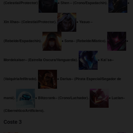
(Celestial/Protector)
● Shen – (Crono/Espadachín).
●
Xin Xhao– (Celestial/Protector).
● Yasuo –
(Rebelde/Espadachín).
● Sona– (Rebelde/Místico).
●
Mordekaiser– (Estrella Oscura/Vanguardia).
● Kai´sa–
(Valquiria/Infiltrado).
● Darius– (Pirata Especial/Segador de
maná).
● Blitzcrank– (Crono/Luchador).
● Lucian–
(Cibernético/Artificiero).
Coste 3