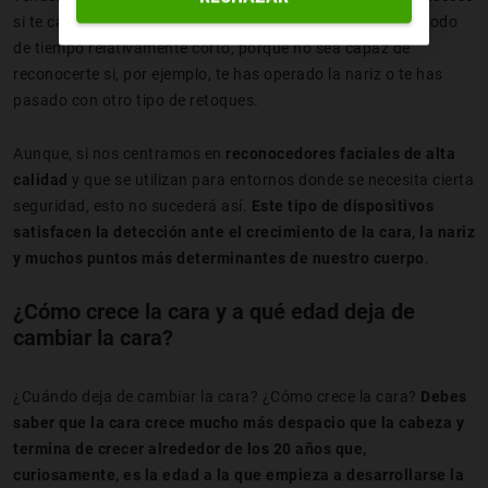
si te cambia la cara por cualquier circunstancia en un periodo
de tiempo relativamente corto, porque no sea capaz de
reconocerte si, por ejemplo, te has operado la nariz o te has
pasado con otro tipo de retoques.
Aunque, si nos centramos en
reconocedores faciales de alta
calidad
y que se utilizan para entornos donde se necesita cierta
seguridad, esto no sucederá así.
Este tipo de dispositivos
satisfacen la detección ante el crecimiento de la cara, la nariz
y muchos puntos más determinantes de nuestro cuerpo
.
¿Cómo crece la cara y a qué edad deja de
cambiar la cara?
¿Cuándo deja de cambiar la cara? ¿Cómo crece la cara?
Debes
saber que la cara crece mucho más despacio que la cabeza y
termina de crecer alrededor de los 20 años que,
curiosamente, es la edad a la que empieza a desarrollarse la