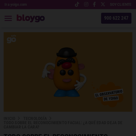
Ir a yoigo.com
SOY CLIENTE
900 622 247
INICIO
TECNOLOGÍA
TODO SOBRE EL RECONOCIMIENTO FACIAL: ¿A QUÉ EDAD DEJA DE
CAMBIAR LA CARA?