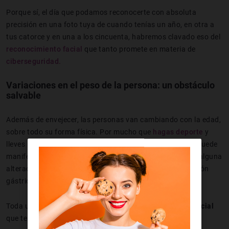
Porque sí, el día que podamos reconocerte con absoluta
precisión en una foto tuya de cuando tenías un año, en otra a
tus catorce y en una a los cincuenta, habremos clavado eso del
reconocimiento facial
que tanto promete en materia de
ciberseguridad.
Variaciones en el peso de la persona: un obstáculo
salvable
Además de envejecer, las personas van cambiando con la edad,
sobre todo su forma física. Por mucho que
hagas deporte
y
lleves una
alimentación saludable
, el envejecimiento se puede
manifestar en una ganancia de peso. O, por lo contrario, alguna
alteración hormonal o procedimiento médico, como el balón
gástrico, te pueden hacer perder unos cuantos kilos.
Toda una aventura para el
sistema de reconocimiento facial
que tenga que seguir tus rasgos década tras década.